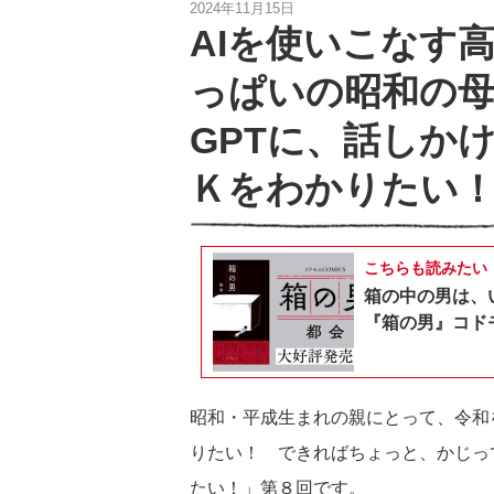
2024年11月15日
AIを使いこなす
っぱいの昭和の
GPTに、話しか
Ｋをわかりたい！
こちらも読みたい
箱の中の男は、
『箱の男』コドモ
昭和・平成生まれの親にとって、令和
りたい！ できればちょっと、かじっ
たい！」第８回です。