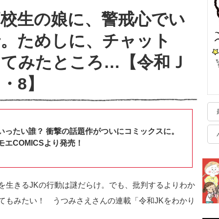
高校生の娘に、警戒心でい
母。ためしに、チャット
けてみたところ…【令和Ｊ
・8】
いったい誰？ 衝撃の話題作がついにコミックスに。
エCOMICSより発売！
を生きるJKの行動は謎だらけ。でも、批判するよりわか
てもみたい！ うつみさえさんの連載「令和JKをわかり