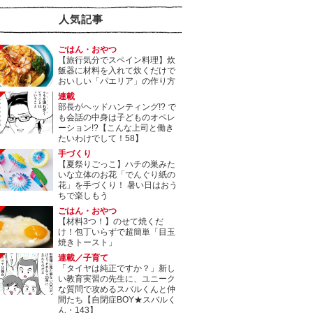
人気記事
ごはん・おやつ
【旅行気分でスペイン料理】炊
飯器に材料を入れて炊くだけで
おいしい「パエリア」の作り方
連載
部長がヘッドハンティング!? で
も会話の中身は子どものオペレ
ーション!?【こんな上司と働き
たいわけでして！58】
手づくり
【夏祭りごっこ】ハチの巣みた
いな立体のお花「でんぐり紙の
花」を手づくり！ 暑い日はおう
ちで楽しもう
ごはん・おやつ
【材料3つ！】のせて焼くだ
け！包丁いらずで超簡単「目玉
焼きトースト」
連載／子育て
「タイヤは純正ですか？」新し
い教育実習の先生に、ユニーク
な質問で攻めるスバルくんと仲
間たち【自閉症BOY★スバルく
ん・143】