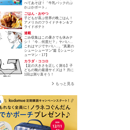
べてあそぼ！「牛乳パックのぷ
かぷかボート」
ごはん・おやつ
子どもが喜ぶ世界の晩ごはん！
アメリカのフライドチキン＆フ
ライドポテト
連載
ごみ収集はこの暑さでも休みナ
シ！「今…何度だ？」ヤバい…
これはマジでヤバい…。“真夏の
シューシューマン”篇【シューシ
ューマン・17】
カラダ・ココロ
【足の大きさを正しく測る】子
どもの靴の最適サイズは？ 月に
1回は測り直そう！
もっと見る