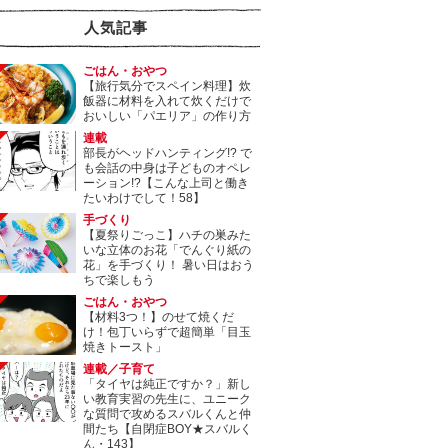
人気記事
ごはん・おやつ
【旅行気分でスペイン料理】炊
飯器に材料を入れて炊くだけで
おいしい「パエリア」の作り方
連載
部長がヘッドハンティング!? で
も会話の中身は子どものオペレ
ーション!?【こんな上司と働き
たいわけでして！58】
手づくり
【夏祭りごっこ】ハチの巣みた
いな立体のお花「でんぐり紙の
花」を手づくり！ 暑い日はおう
ちで楽しもう
ごはん・おやつ
【材料3つ！】のせて焼くだ
け！包丁いらずで超簡単「目玉
焼きトースト」
連載／子育て
「タイヤは純正ですか？」新し
い教育実習の先生に、ユニーク
な質問で攻めるスバルくんと仲
間たち【自閉症BOY★スバルく
ん・143】