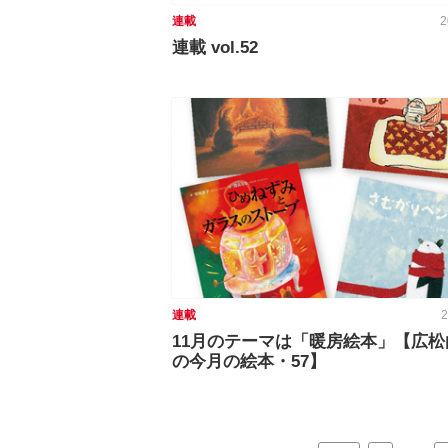
連載
2
連載 vol.52
連載
2
11月のテーマは「暖房絵本」【広松
の今月の絵本・57】