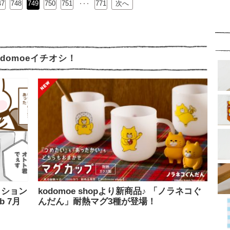
47
748
749
750
…
751
771
次へ
odomoeイチオシ！
ッション
kodomoe shopより新商品♪ 「ノラネコぐ
b 7月
んだん」耐熱マグ3種が登場！