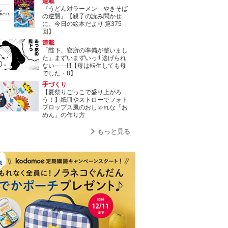
連載
『うどん対ラーメン やきそば
の逆襲』【親子の読み聞かせ
に。今日の絵本だより 第375
回】
連載
「陛下、寝所の準備が整いまし
た」まずいまずいっ!! 逃げられ
ない――!!!【母は転生しても母
でした・8】
手づくり
【夏祭りごっこで盛り上がろ
う！】紙皿やストローでフォト
プロップス風のおしゃれな「お
めん」の作り方
もっと見る