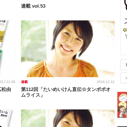
連載 vol.53
017.01.06
連載
2016.12.31
広松由
第112回「たいめいけん直伝☆タンポポオ
ムライス」