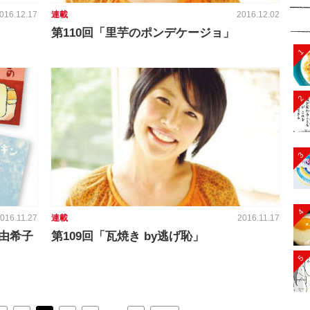
016.12.17
連載
2016.12.02
第110回「里芋のポンデケージョ」
1
2
3
4
016.11.27
連載
2016.11.17
由希子
第109回「瓦焼き by逃げ恥」
5