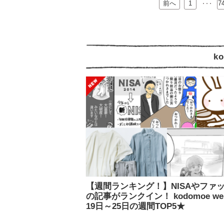
前へ
…
1
7
k
【週間ランキング！】NISAやファ
の記事がランクイン！ kodomoe we
19日～25日の週間TOP5★