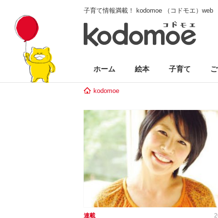
子育て情報満載！ kodomoe （コドモエ）web
ホーム
絵本
子育て
ご
kodomoe
連載
2