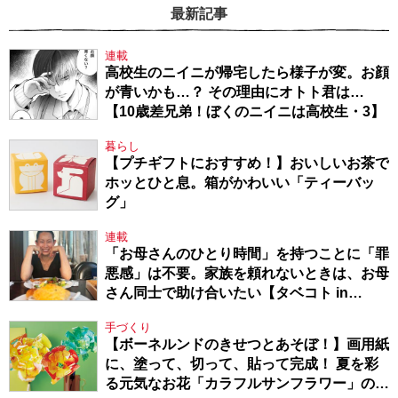
最新記事
連載
高校生のニイニが帰宅したら様子が変。お顔
が青いかも…？ その理由にオトト君は…
【10歳差兄弟！ぼくのニイニは高校生・3】
暮らし
【プチギフトにおすすめ！】おいしいお茶で
ホッとひと息。箱がかわいい「ティーバッ
グ」
連載
「お母さんのひとり時間」を持つことに「罪
悪感」は不要。家族を頼れないときは、お母
さん同士で助け合いたい【タベコト in
Berlin・130】
手づくり
【ボーネルンドのきせつとあそぼ！】画用紙
に、塗って、切って、貼って完成！ 夏を彩
る元気なお花「カラフルサンフラワー」の作