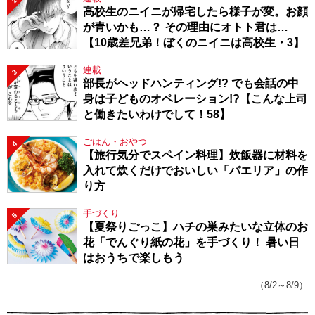
2
高校生のニイニが帰宅したら様子が変。お顔
が青いかも…？ その理由にオトト君は…
【10歳差兄弟！ぼくのニイニは高校生・3】
連載
3
部長がヘッドハンティング!? でも会話の中
身は子どものオペレーション!?【こんな上司
と働きたいわけでして！58】
ごはん・おやつ
4
【旅行気分でスペイン料理】炊飯器に材料を
入れて炊くだけでおいしい「パエリア」の作
り方
手づくり
5
【夏祭りごっこ】ハチの巣みたいな立体のお
花「でんぐり紙の花」を手づくり！ 暑い日
はおうちで楽しもう
（8/2～8/9）