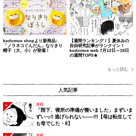
kodomoe shopより新商品♪
【週間ランキング！】夏休みの
「ノラネコぐんだん」なりきり
自由研究記事がランクイン！
帽子（大、小）が登場！
kodomoe web 7月12日～18日
の週間TOP5★
もっと読む
人気記事
連載
1
「陛下、寝所の準備が整いました」まずいま
ずいっ!! 逃げられない――!!!【母は転生して
も母でした・8】
連載