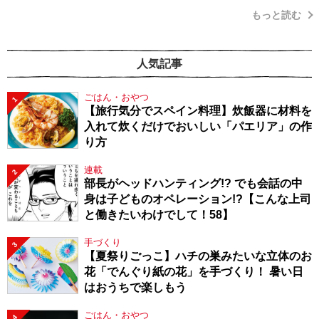
もっと読む
人気記事
ごはん・おやつ
1
【旅行気分でスペイン料理】炊飯器に材料を
入れて炊くだけでおいしい「パエリア」の作
り方
連載
2
部長がヘッドハンティング!? でも会話の中
身は子どものオペレーション!?【こんな上司
と働きたいわけでして！58】
手づくり
3
【夏祭りごっこ】ハチの巣みたいな立体のお
花「でんぐり紙の花」を手づくり！ 暑い日
はおうちで楽しもう
ごはん・おやつ
4