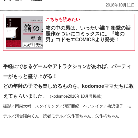
2018年10月11日
こちらも読みたい
箱の中の男は、いったい誰？ 衝撃の話
題作がついにコミックスに。『箱の
男』コドモエCOMICSより発売！
手軽にできるゲームやアトラクションがあれば、パーティ
ーがもっと盛り上がる！
どの年齢の子でも楽しめるものを、kodomoeママたちに教
えてもらいました。
（kodomoe2016年10月号掲載）
撮影／岡森大輔 スタイリング／河野亜紀 ヘアメイク／梅沢優子 モ
デル／河合陽向くん 読者モデル／矢作百ちゃん、矢作椛ちゃん