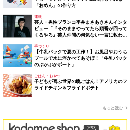
「おめん」の作り方
連載
芸人・男性ブランコ平井まさあきさんインタ
ビュー「『そのままやってたら順番が回って
くるやろ』芸人仲間の何気ない一言に救われ
てきたから、頑張れる」
手づくり
【牛乳パックで夏の工作！】お風呂やおうち
プールで水に浮かべてあそぼ！「牛乳パック
のぷかぷかボート」
ごはん・おやつ
子どもが喜ぶ世界の晩ごはん！アメリカのフ
ライドチキン＆フライドポテト
もっと読む