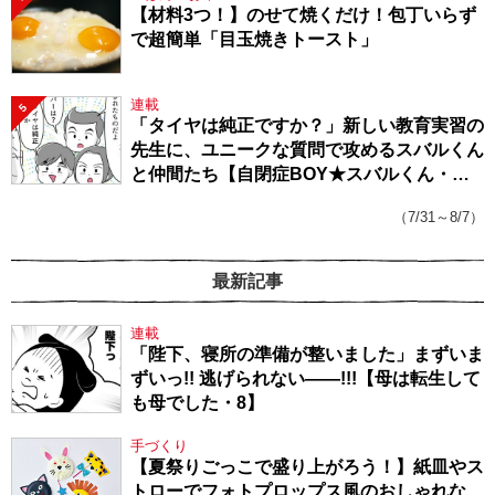
【材料3つ！】のせて焼くだけ！包丁いらず
で超簡単「目玉焼きトースト」
連載
5
「タイヤは純正ですか？」新しい教育実習の
先生に、ユニークな質問で攻めるスバルくん
と仲間たち【自閉症BOY★スバルくん・
143】
（7/31～8/7）
最新記事
連載
「陛下、寝所の準備が整いました」まずいま
ずいっ!! 逃げられない――!!!【母は転生して
も母でした・8】
手づくり
【夏祭りごっこで盛り上がろう！】紙皿やス
トローでフォトプロップス風のおしゃれな