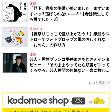
連載
「陛下、寝所の準備が整いました」まずいま
ずいっ!! 逃げられない――!!!【母は転生して
も母でした・8】
手づくり
【夏祭りごっこで盛り上がろう！】紙皿やス
トローでフォトプロップス風のおしゃれな
「おめん」の作り方
連載
芸人・男性ブランコ平井まさあきさんインタ
ビュー「『そのままやってたら順番が回って
くるやろ』芸人仲間の何気ない一言に救われ
てきたから、頑張れる」
もっと読む