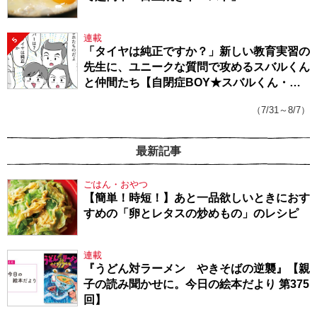
連載
5
「タイヤは純正ですか？」新しい教育実習の
先生に、ユニークな質問で攻めるスバルくん
と仲間たち【自閉症BOY★スバルくん・
143】
（7/31～8/7）
最新記事
ごはん・おやつ
【簡単！時短！】あと一品欲しいときにおす
すめの「卵とレタスの炒めもの」のレシピ
連載
『うどん対ラーメン やきそばの逆襲』【親
子の読み聞かせに。今日の絵本だより 第375
回】