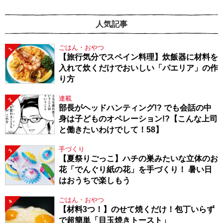
人気記事
ごはん・おやつ
1
【旅行気分でスペイン料理】炊飯器に材料を
入れて炊くだけでおいしい「パエリア」の作
り方
連載
2
部長がヘッドハンティング!? でも会話の中
身は子どものオペレーション!?【こんな上司
と働きたいわけでして！58】
手づくり
3
【夏祭りごっこ】ハチの巣みたいな立体のお
花「でんぐり紙の花」を手づくり！ 暑い日
はおうちで楽しもう
ごはん・おやつ
4
【材料3つ！】のせて焼くだけ！包丁いらず
で超簡単「目玉焼きトースト」