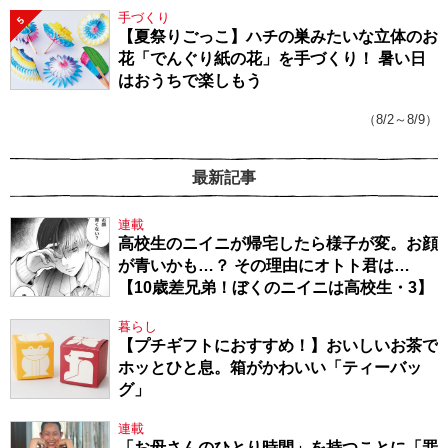
手づくり
5
【夏祭りごっこ】ハチの巣みたいな立体のお
花「でんぐり紙の花」を手づくり！ 暑い日
はおうちで楽しもう
（8/2～8/9）
最新記事
連載
高校生のニイニが帰宅したら様子が変。お顔
が青いかも…？ その理由にオトト君は…
【10歳差兄弟！ぼくのニイニは高校生・3】
暮らし
【プチギフトにおすすめ！】おいしいお茶で
ホッとひと息。箱がかわいい「ティーバッ
グ」
連載
「お母さんのひとり時間」を持つことに「罪