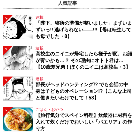
人気記事
連載
1
「陛下、寝所の準備が整いました」まずいま
ずいっ!! 逃げられない――!!!【母は転生して
も母でした・8】
連載
2
高校生のニイニが帰宅したら様子が変。お顔
が青いかも…？ その理由にオトト君は…
【10歳差兄弟！ぼくのニイニは高校生・3】
連載
3
部長がヘッドハンティング!? でも会話の中
身は子どものオペレーション!?【こんな上司
と働きたいわけでして！58】
ごはん・おやつ
4
【旅行気分でスペイン料理】炊飯器に材料を
入れて炊くだけでおいしい「パエリア」の作
り方