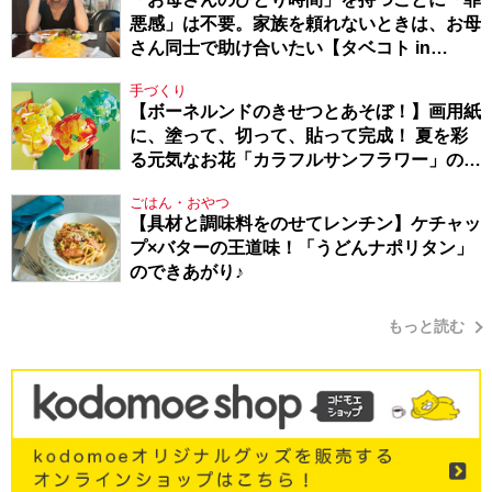
悪感」は不要。家族を頼れないときは、お母
さん同士で助け合いたい【タベコト in
Berlin・130】
手づくり
【ボーネルンドのきせつとあそぼ！】画用紙
に、塗って、切って、貼って完成！ 夏を彩
る元気なお花「カラフルサンフラワー」の作
り方
ごはん・おやつ
【具材と調味料をのせてレンチン】ケチャッ
プ×バターの王道味！「うどんナポリタン」
のできあがり♪
もっと読む