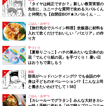
1
「タイヤは純正ですか？」新しい教育実習の
先生に、ユニークな質問で攻めるスバルくん
と仲間たち【自閉症BOY★スバルくん・
143】
ごはん・おやつ
2
【旅行気分でスペイン料理】炊飯器に材料を
入れて炊くだけでおいしい「パエリア」の作
り方
手づくり
3
【夏祭りごっこ】ハチの巣みたいな立体のお
花「でんぐり紙の花」を手づくり！ 暑い日
はおうちで楽しもう
連載
4
部長がヘッドハンティング!? でも会話の中
身は子どものオペレーション!?【こんな上司
と働きたいわけでして！58】
ごはん・おやつ
5
【カレールーでグラタン】みんな大好きカレ
ー味！手軽に作れる「ゆで卵とブロッコリー