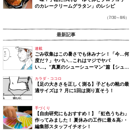
のカレークリームグラタン」のレシピ
（7/30～8/6）
最新記事
連載
ごみ収集はこの暑さでも休みナシ！「今…何
度だ？」ヤバい…これはマジでヤバ
い…。“真夏のシューシューマン”篇【シュー
シューマン・17】
カラダ・ココロ
【足の大きさを正しく測る】子どもの靴の最
適サイズは？ 月に1回は測り直そう！
手づくり
【自由研究にもおすすめ！】「虹色うちわ」
作ってみました！ 夏休みの工作に最＆高♪・
編集部スタッフイチオシ！