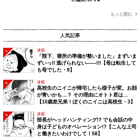
もっと読む
人気記事
連載
1
「陛下、寝所の準備が整いました」まずいま
ずいっ!! 逃げられない――!!!【母は転生して
も母でした・8】
連載
2
高校生のニイニが帰宅したら様子が変。お顔
が青いかも…？ その理由にオトト君は…
【10歳差兄弟！ぼくのニイニは高校生・3】
連載
3
部長がヘッドハンティング!? でも会話の中
身は子どものオペレーション!?【こんな上司
と働きたいわけでして！58】