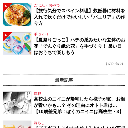
ごはん・おやつ
4
【旅行気分でスペイン料理】炊飯器に材料を
入れて炊くだけでおいしい「パエリア」の作
り方
手づくり
5
【夏祭りごっこ】ハチの巣みたいな立体のお
花「でんぐり紙の花」を手づくり！ 暑い日
はおうちで楽しもう
（8/2～8/9）
最新記事
連載
高校生のニイニが帰宅したら様子が変。お顔
が青いかも…？ その理由にオトト君は…
【10歳差兄弟！ぼくのニイニは高校生・3】
暮らし