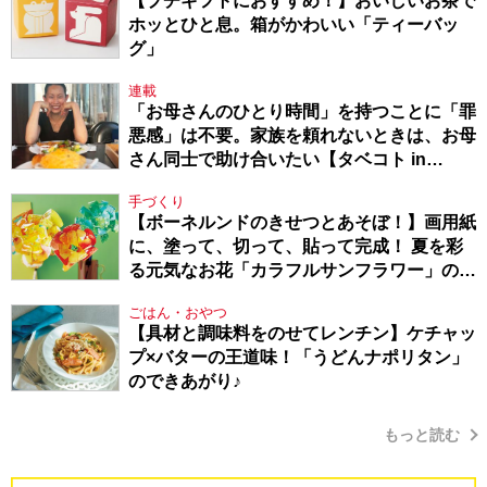
【プチギフトにおすすめ！】おいしいお茶で
ホッとひと息。箱がかわいい「ティーバッ
グ」
連載
「お母さんのひとり時間」を持つことに「罪
悪感」は不要。家族を頼れないときは、お母
さん同士で助け合いたい【タベコト in
Berlin・130】
手づくり
【ボーネルンドのきせつとあそぼ！】画用紙
に、塗って、切って、貼って完成！ 夏を彩
る元気なお花「カラフルサンフラワー」の作
り方
ごはん・おやつ
【具材と調味料をのせてレンチン】ケチャッ
プ×バターの王道味！「うどんナポリタン」
のできあがり♪
もっと読む