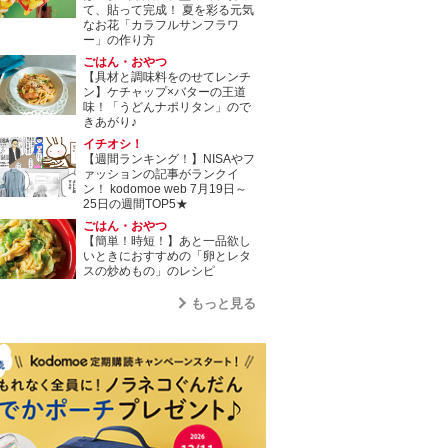
て、貼って完成！ 夏を彩る元気
なお花「カラフルサンフラワ
ー」の作り方
ごはん・おやつ
【具材と調味料をのせてレンチ
ン】ケチャップ×バターの王道
味！「うどんナポリタン」ので
きあがり♪
イチオシ！
【週間ランキング！】NISAやフ
ァッションの記事がランクイ
ン！ kodomoe web 7月19日～
25日の週間TOP5★
ごはん・おやつ
【簡単！時短！】あと一品欲し
いときにおすすめの「卵とレタ
スの炒めもの」のレシピ
もっと見る