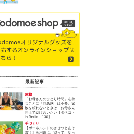
最新記事
連載
「お母さんのひとり時間」を持
つことに「罪悪感」は不要。家
族を頼れないときは、お母さん
同士で助け合いたい【タベコト
in Berlin・130】
手づくり
【ボーネルンドのきせつとあそ
ぼ！】画用紙に、塗って、切っ