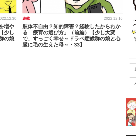
022.12.30
連載
2022.12.16
を増や
肢体不自由？知的障害？経験したからわか
【少し
る「療育の選び方」（前編）【少し大変
群の娘
で、すっごく幸せ～ドラベ症候群の娘と心
臓に毛の生えた母～・33】