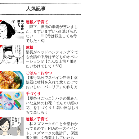
人気記事
連載／子育て
「陛下、寝所の準備が整いまし
た」まずいまずいっ!! 逃げられ
ない――!!!【母は転生しても母
でした・8】
連載
部長がヘッドハンティング!? で
も会話の中身は子どものオペレ
ーション!?【こんな上司と働き
たいわけでして！58】
ごはん・おやつ
【旅行気分でスペイン料理】炊
飯器に材料を入れて炊くだけで
おいしい「パエリア」の作り方
手づくり
【夏祭りごっこ】ハチの巣みた
いな立体のお花「でんぐり紙の
花」を手づくり！ 暑い日はおう
ちで楽しもう
連載／子育て
「私スズマークのこと全部わか
ってるので」PTAの一大イベン
ト、スズマークの集計日、保護
者と楽しく作業をしていたら…