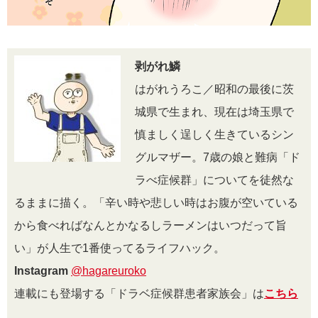
剥がれ鱗
はがれうろこ／昭和の最後に茨
城県で生まれ、現在は埼玉県で
慎ましく逞しく生きているシン
グルマザー。7歳の娘と難病「ド
ラべ症候群」についてを徒然な
るままに描く。「辛い時や悲しい時はお腹が空いている
から食べればなんとかなるしラーメンはいつだって旨
い」が人生で1番使ってるライフハック。
Instagram
@hagareuroko
連載にも登場する「ドラベ症候群患者家族会」は
こちら