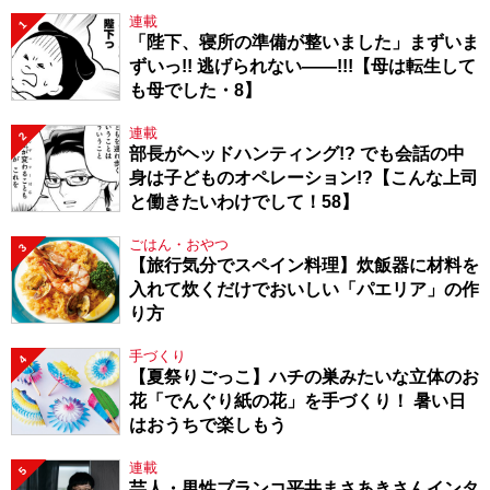
連載
1
「陛下、寝所の準備が整いました」まずいま
ずいっ!! 逃げられない――!!!【母は転生して
も母でした・8】
連載
2
部長がヘッドハンティング!? でも会話の中
身は子どものオペレーション!?【こんな上司
と働きたいわけでして！58】
ごはん・おやつ
3
【旅行気分でスペイン料理】炊飯器に材料を
入れて炊くだけでおいしい「パエリア」の作
り方
手づくり
4
【夏祭りごっこ】ハチの巣みたいな立体のお
花「でんぐり紙の花」を手づくり！ 暑い日
はおうちで楽しもう
連載
5
芸人・男性ブランコ平井まさあきさんインタ