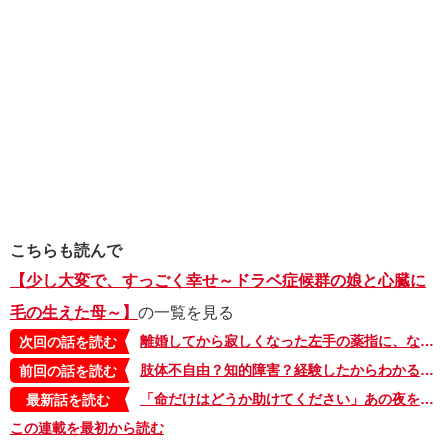
こちらも読んで
【少し大変で、すっごく幸せ～ドラベ症候群の娘と心臓に
毛の生えた母～】
の一覧を見る
離婚してから寂しくなった左手の薬指に、なんだか猛烈に指輪が欲しい！【少し大変で、すっごく幸せ～ドラベ症候群の娘と心臓に毛の生えた母～・35】
次回の話を読む
肢体不自由？知的障害？経験したからわかる「療育の選び方」（前編）【少し大変で、すっごく幸せ～ドラベ症候群の娘と心臓に毛の生えた母～・33】
前回の話を読む
「命だけはどうか助けてください」あの夜を境に、私たちはあまりに多くを失った【少し大変で、すっごく幸せ～ドラベ症候群の娘と心臓に毛の生えた母～・54】
最新話を読む
この連載を最初から読む