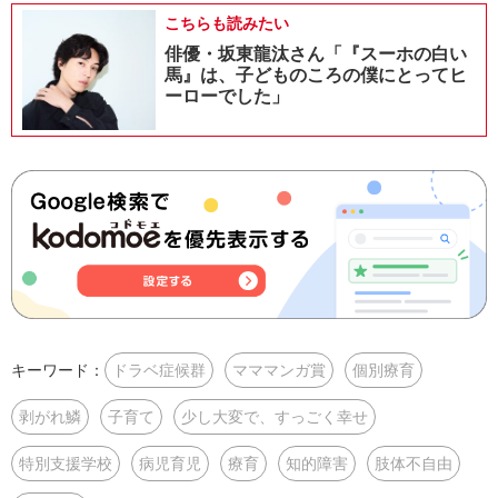
こちらも読みたい
俳優・坂東龍汰さん「『スーホの白い
馬』は、子どものころの僕にとってヒ
ーローでした」
キーワード：
ドラベ症候群
マママンガ賞
個別療育
剥がれ鱗
子育て
少し大変で、すっごく幸せ
特別支援学校
病児育児
療育
知的障害
肢体不自由