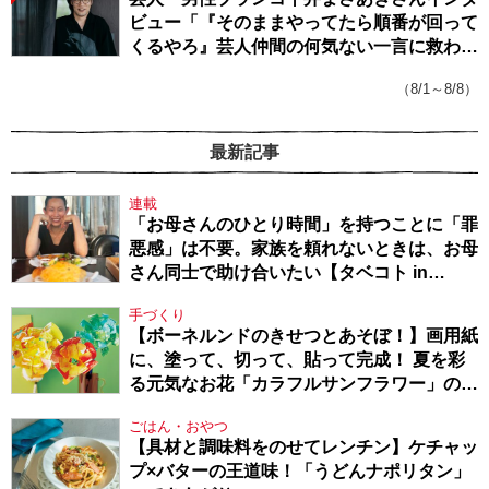
ビュー「『そのままやってたら順番が回って
くるやろ』芸人仲間の何気ない一言に救われ
てきたから、頑張れる」
（8/1～8/8）
最新記事
連載
「お母さんのひとり時間」を持つことに「罪
悪感」は不要。家族を頼れないときは、お母
さん同士で助け合いたい【タベコト in
Berlin・130】
手づくり
【ボーネルンドのきせつとあそぼ！】画用紙
に、塗って、切って、貼って完成！ 夏を彩
る元気なお花「カラフルサンフラワー」の作
り方
ごはん・おやつ
【具材と調味料をのせてレンチン】ケチャッ
プ×バターの王道味！「うどんナポリタン」