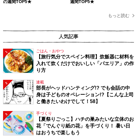
の週間TOP5★
週間TOP5★
もっと読む
人気記事
ごはん・おやつ
1
【旅行気分でスペイン料理】炊飯器に材料を
入れて炊くだけでおいしい「パエリア」の作
り方
連載
2
部長がヘッドハンティング!? でも会話の中
身は子どものオペレーション!?【こんな上司
と働きたいわけでして！58】
手づくり
3
【夏祭りごっこ】ハチの巣みたいな立体のお
花「でんぐり紙の花」を手づくり！ 暑い日
はおうちで楽しもう