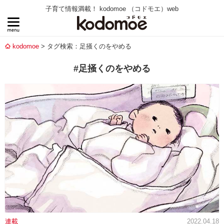
子育て情報満載！ kodomoe （コドモエ）web
kodomoe
タグ検索：足掻くのをやめる
#足掻くのをやめる
連載
2022.04.18