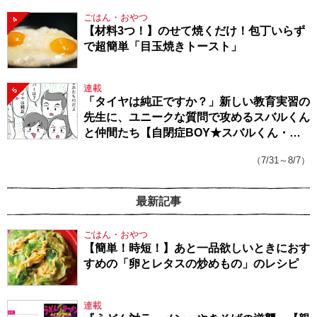
ごはん・おやつ
4
【材料3つ！】のせて焼くだけ！包丁いらず
で超簡単「目玉焼きトースト」
連載
5
「タイヤは純正ですか？」新しい教育実習の
先生に、ユニークな質問で攻めるスバルくん
と仲間たち【自閉症BOY★スバルくん・
143】
（7/31～8/7）
最新記事
ごはん・おやつ
【簡単！時短！】あと一品欲しいときにおす
すめの「卵とレタスの炒めもの」のレシピ
連載