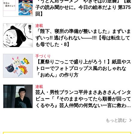
『うどん対ラーメン やきそばの逆襲』【親
子の読み聞かせに。今日の絵本だより 第375
回】
連載
「陛下、寝所の準備が整いました」まずいま
ずいっ!! 逃げられない――!!!【母は転生して
も母でした・8】
手づくり
【夏祭りごっこで盛り上がろう！】紙皿やス
トローでフォトプロップス風のおしゃれな
「おめん」の作り方
連載
芸人・男性ブランコ平井まさあきさんインタ
ビュー「『そのままやってたら順番が回って
くるやろ』芸人仲間の何気ない一言に救われ
てきたから、頑張れる」
もっと読む