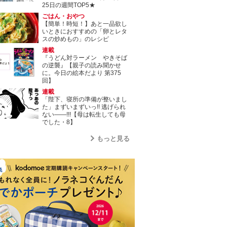
25日の週間TOP5★
ごはん・おやつ
【簡単！時短！】あと一品欲し
いときにおすすめの「卵とレタ
スの炒めもの」のレシピ
連載
『うどん対ラーメン やきそば
の逆襲』【親子の読み聞かせ
に。今日の絵本だより 第375
回】
連載
「陛下、寝所の準備が整いまし
た」まずいまずいっ!! 逃げられ
ない――!!!【母は転生しても母
でした・8】
もっと見る