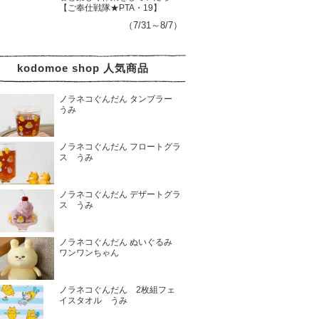
【ご奉仕戦隊★PTA・19】
（7/31～8/7）
kodomoe shop 人気商品
ノラネコぐんだん タンブラー
うみ
ノラネコぐんだん フロートグラ
ス うみ
ノラネコぐんだん デザートグラ
ス うみ
ノラネコぐんだん ぬいぐるみ
ワンワンちゃん
ノラネコぐんだん 2枚組フェ
イスタオル うみ