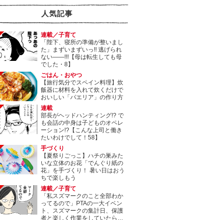
人気記事
連載／子育て
「陛下、寝所の準備が整いまし
た」まずいまずいっ!! 逃げられ
ない――!!!【母は転生しても母
でした・8】
ごはん・おやつ
【旅行気分でスペイン料理】炊
飯器に材料を入れて炊くだけで
おいしい「パエリア」の作り方
連載
部長がヘッドハンティング!? で
も会話の中身は子どものオペレ
ーション!?【こんな上司と働き
たいわけでして！58】
手づくり
【夏祭りごっこ】ハチの巣みた
いな立体のお花「でんぐり紙の
花」を手づくり！ 暑い日はおう
ちで楽しもう
連載／子育て
「私スズマークのこと全部わか
ってるので」PTAの一大イベン
ト、スズマークの集計日、保護
者と楽しく作業をしていたら…