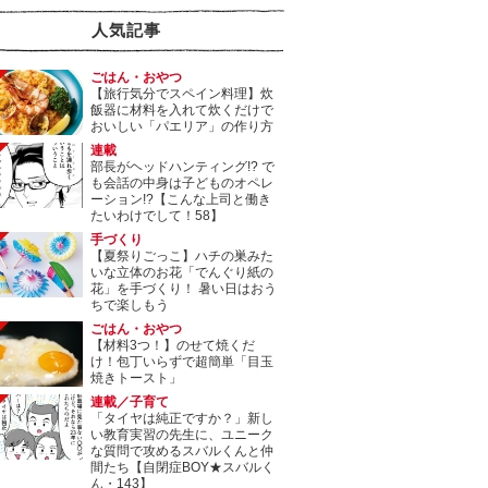
人気記事
ごはん・おやつ
【旅行気分でスペイン料理】炊
飯器に材料を入れて炊くだけで
おいしい「パエリア」の作り方
連載
部長がヘッドハンティング!? で
も会話の中身は子どものオペレ
ーション!?【こんな上司と働き
たいわけでして！58】
手づくり
【夏祭りごっこ】ハチの巣みた
いな立体のお花「でんぐり紙の
花」を手づくり！ 暑い日はおう
ちで楽しもう
ごはん・おやつ
【材料3つ！】のせて焼くだ
け！包丁いらずで超簡単「目玉
焼きトースト」
連載／子育て
「タイヤは純正ですか？」新し
い教育実習の先生に、ユニーク
な質問で攻めるスバルくんと仲
間たち【自閉症BOY★スバルく
ん・143】