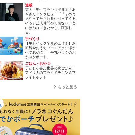
連載
芸人・男性ブランコ平井まさあ
きさんインタビュー「『そのま
まやってたら順番が回ってくる
やろ』芸人仲間の何気ない一言
に救われてきたから、頑張れ
る」
手づくり
【牛乳パックで夏の工作！】お
風呂やおうちプールで水に浮か
べてあそぼ！「牛乳パックのぷ
かぷかボート」
ごはん・おやつ
子どもが喜ぶ世界の晩ごはん！
アメリカのフライドチキン＆フ
ライドポテト
もっと見る