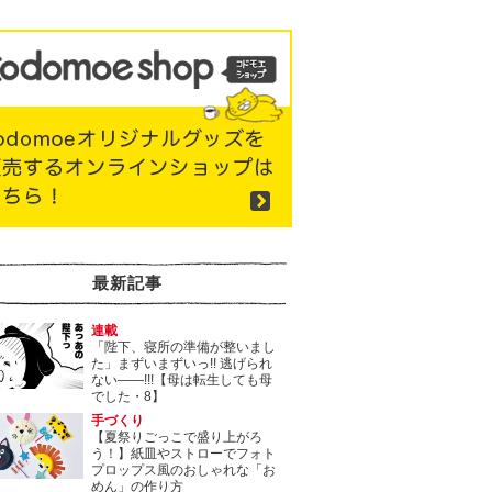
最新記事
連載
「陛下、寝所の準備が整いまし
た」まずいまずいっ!! 逃げられ
ない――!!!【母は転生しても母
でした・8】
手づくり
【夏祭りごっこで盛り上がろ
う！】紙皿やストローでフォト
プロップス風のおしゃれな「お
めん」の作り方