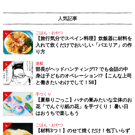
人気記事
ごはん・おやつ
1
【旅行気分でスペイン料理】炊飯器に材料を
入れて炊くだけでおいしい「パエリア」の作
り方
連載
2
部長がヘッドハンティング!? でも会話の中
身は子どものオペレーション!?【こんな上司
と働きたいわけでして！58】
手づくり
3
【夏祭りごっこ】ハチの巣みたいな立体のお
花「でんぐり紙の花」を手づくり！ 暑い日
はおうちで楽しもう
ごはん・おやつ
4
【材料3つ！】のせて焼くだけ！包丁いらず