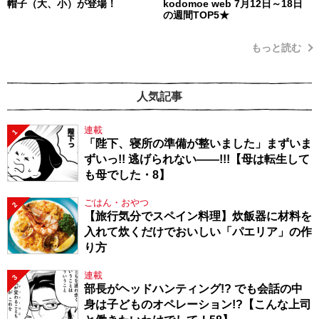
帽子（大、小）が登場！
kodomoe web 7月12日～18日
の週間TOP5★
もっと読む
人気記事
連載
1
「陛下、寝所の準備が整いました」まずいま
ずいっ!! 逃げられない――!!!【母は転生して
も母でした・8】
ごはん・おやつ
2
【旅行気分でスペイン料理】炊飯器に材料を
入れて炊くだけでおいしい「パエリア」の作
り方
連載
3
部長がヘッドハンティング!? でも会話の中
身は子どものオペレーション!?【こんな上司