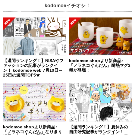
kodomoeイチオシ！
【週間ランキング！】NISAやフ
kodomoe shopより新商品♪
ァッションの記事がランクイ
「ノラネコぐんだん」耐熱マグ3
ン！ kodomoe web 7月19日～
種が登場！
25日の週間TOP5★
kodomoe shopより新商品♪
【週間ランキング！】夏休みの
「ノラネコぐんだん」なりきり
自由研究記事がランクイン！