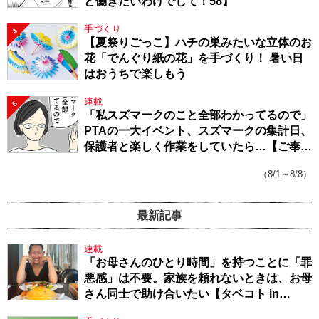
と働きたいわけでして！58】
手づくり
4
【夏祭りごっこ】ハチの巣みたいな立体のお
花「でんぐり紙の花」を手づくり！ 暑い日
はおうちで楽しもう
連載
5
「私スズマークのこと全部わかってるので」
PTAの一大イベント、スズマークの集計日、
保護者と楽しく作業をしていたら…【ご奉仕
戦隊★PTA・19】
（8/1～8/8）
最新記事
連載
「お母さんのひとり時間」を持つことに「罪
悪感」は不要。家族を頼れないときは、お母
さん同士で助け合いたい【タベコト in
Berlin・130】