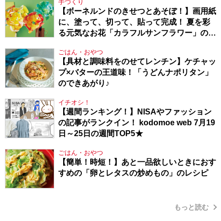
手づくり
【ボーネルンドのきせつとあそぼ！】画用紙
に、塗って、切って、貼って完成！ 夏を彩
る元気なお花「カラフルサンフラワー」の作
り方
ごはん・おやつ
【具材と調味料をのせてレンチン】ケチャッ
プ×バターの王道味！「うどんナポリタン」
のできあがり♪
イチオシ！
【週間ランキング！】NISAやファッション
の記事がランクイン！ kodomoe web 7月19
日～25日の週間TOP5★
ごはん・おやつ
【簡単！時短！】あと一品欲しいときにおす
すめの「卵とレタスの炒めもの」のレシピ
もっと読む