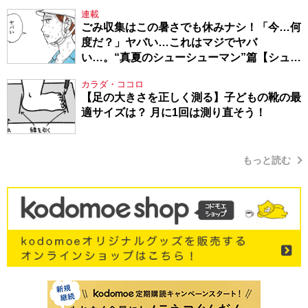
連載
ごみ収集はこの暑さでも休みナシ！「今…何
度だ？」ヤバい…これはマジでヤバ
い…。“真夏のシューシューマン”篇【シュー
シューマン・17】
カラダ・ココロ
【足の大きさを正しく測る】子どもの靴の最
適サイズは？ 月に1回は測り直そう！
もっと読む