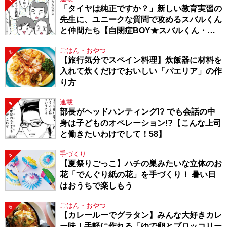
1
「タイヤは純正ですか？」新しい教育実習の
先生に、ユニークな質問で攻めるスバルくん
と仲間たち【自閉症BOY★スバルくん・
143】
ごはん・おやつ
2
【旅行気分でスペイン料理】炊飯器に材料を
入れて炊くだけでおいしい「パエリア」の作
り方
連載
3
部長がヘッドハンティング!? でも会話の中
身は子どものオペレーション!?【こんな上司
と働きたいわけでして！58】
手づくり
4
【夏祭りごっこ】ハチの巣みたいな立体のお
花「でんぐり紙の花」を手づくり！ 暑い日
はおうちで楽しもう
ごはん・おやつ
5
【カレールーでグラタン】みんな大好きカレ
ー味！手軽に作れる「ゆで卵とブロッコリー