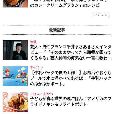
のカレークリームグラタン」のレシピ
（7/30～8/6）
最新記事
連載
芸人・男性ブランコ平井まさあきさんインタ
ビュー「『そのままやってたら順番が回って
くるやろ』芸人仲間の何気ない一言に救われ
てきたから、頑張れる」
手づくり
【牛乳パックで夏の工作！】お風呂やおうち
プールで水に浮かべてあそぼ！「牛乳パック
のぷかぷかボート」
ごはん・おやつ
子どもが喜ぶ世界の晩ごはん！アメリカのフ
ライドチキン＆フライドポテト