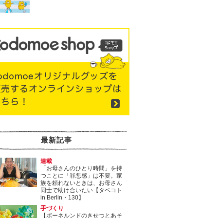
最新記事
連載
「お母さんのひとり時間」を持
つことに「罪悪感」は不要。家
族を頼れないときは、お母さん
同士で助け合いたい【タベコト
in Berlin・130】
手づくり
【ボーネルンドのきせつとあそ