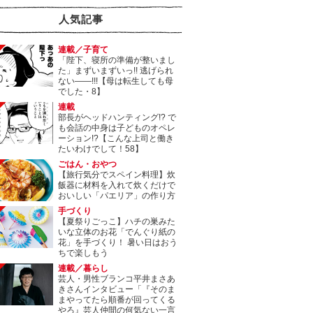
人気記事
連載／子育て
「陛下、寝所の準備が整いまし
た」まずいまずいっ!! 逃げられ
ない――!!!【母は転生しても母
でした・8】
連載
部長がヘッドハンティング!? で
も会話の中身は子どものオペレ
ーション!?【こんな上司と働き
たいわけでして！58】
ごはん・おやつ
【旅行気分でスペイン料理】炊
飯器に材料を入れて炊くだけで
おいしい「パエリア」の作り方
手づくり
【夏祭りごっこ】ハチの巣みた
いな立体のお花「でんぐり紙の
花」を手づくり！ 暑い日はおう
ちで楽しもう
連載／暮らし
芸人・男性ブランコ平井まさあ
きさんインタビュー「『そのま
まやってたら順番が回ってくる
やろ』芸人仲間の何気ない一言