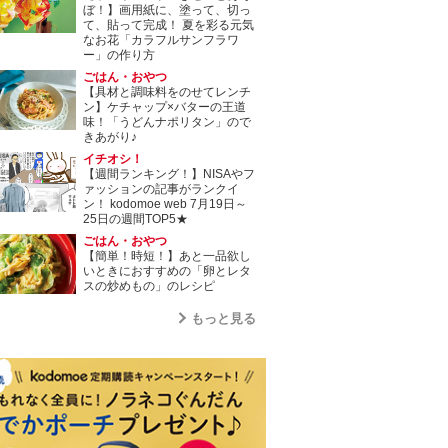
ぼ！】画用紙に、塗って、切っ
て、貼って完成！ 夏を彩る元気
なお花「カラフルサンフラワ
ー」の作り方
ごはん・おやつ
【具材と調味料をのせてレンチ
ン】ケチャップ×バターの王道
味！「うどんナポリタン」ので
きあがり♪
イチオシ！
【週間ランキング！】NISAやフ
ァッションの記事がランクイ
ン！ kodomoe web 7月19日～
25日の週間TOP5★
ごはん・おやつ
【簡単！時短！】あと一品欲し
いときにおすすめの「卵とレタ
スの炒めもの」のレシピ
もっと見る