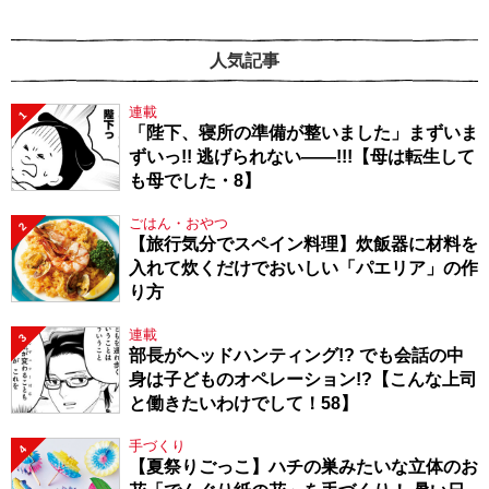
人気記事
連載
1
「陛下、寝所の準備が整いました」まずいま
ずいっ!! 逃げられない――!!!【母は転生して
も母でした・8】
ごはん・おやつ
2
【旅行気分でスペイン料理】炊飯器に材料を
入れて炊くだけでおいしい「パエリア」の作
り方
連載
3
部長がヘッドハンティング!? でも会話の中
身は子どものオペレーション!?【こんな上司
と働きたいわけでして！58】
手づくり
4
【夏祭りごっこ】ハチの巣みたいな立体のお