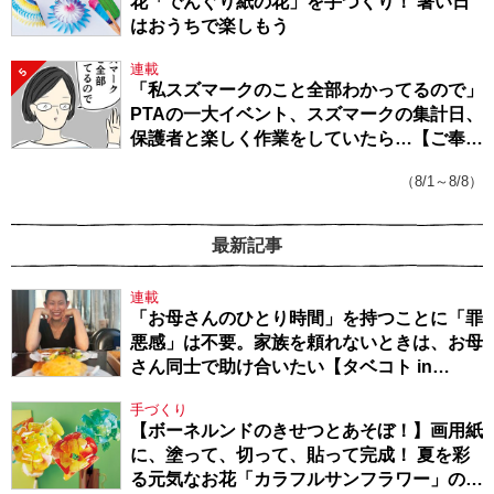
花「でんぐり紙の花」を手づくり！ 暑い日
はおうちで楽しもう
連載
5
「私スズマークのこと全部わかってるので」
PTAの一大イベント、スズマークの集計日、
保護者と楽しく作業をしていたら…【ご奉仕
戦隊★PTA・19】
（8/1～8/8）
最新記事
連載
「お母さんのひとり時間」を持つことに「罪
悪感」は不要。家族を頼れないときは、お母
さん同士で助け合いたい【タベコト in
Berlin・130】
手づくり
【ボーネルンドのきせつとあそぼ！】画用紙
に、塗って、切って、貼って完成！ 夏を彩
る元気なお花「カラフルサンフラワー」の作