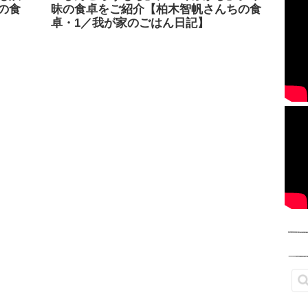
の食
昧の食卓をご紹介【柏木智帆さんちの食
卓・1／我が家のごはん日記】