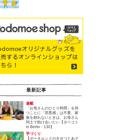
最新記事
連載
「お母さんのひとり時間」を持
つことに「罪悪感」は不要。家
族を頼れないときは、お母さん
同士で助け合いたい【タベコト
in Berlin・130】
手づくり
【ボーネルンドのきせつとあそ