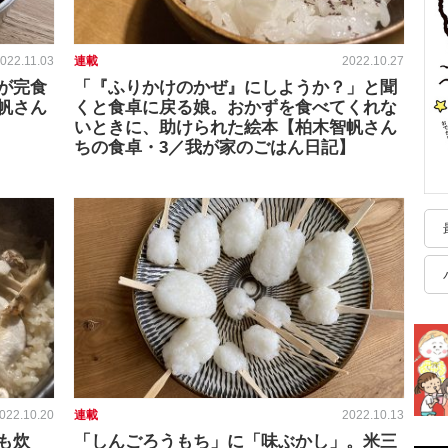
022.11.03
連載
2022.10.27
が完食
「『ふりかけのかぜ』にしようか？」と聞
帆さん
くと食卓に戻る娘。おかずを食べてくれな
】
いときに、助けられた絵本【柏木智帆さん
ちの食卓・3／我が家のごはん日記】
022.10.20
連載
2022.10.13
も炊
「しんごろうもち」に「味ぶかし」。米三