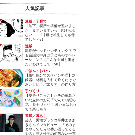
人気記事
連載／子育て
「陛下、寝所の準備が整いまし
た」まずいまずいっ!! 逃げられ
ない――!!!【母は転生しても母
でした・8】
連載
部長がヘッドハンティング!? で
も会話の中身は子どものオペレ
ーション!?【こんな上司と働き
たいわけでして！58】
ごはん・おやつ
【旅行気分でスペイン料理】炊
飯器に材料を入れて炊くだけで
おいしい「パエリア」の作り方
手づくり
【夏祭りごっこ】ハチの巣みた
いな立体のお花「でんぐり紙の
花」を手づくり！ 暑い日はおう
ちで楽しもう
連載／暮らし
芸人・男性ブランコ平井まさあ
きさんインタビュー「『そのま
まやってたら順番が回ってくる
やろ』芸人仲間の何気ない一言