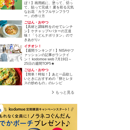
ぼ！】画用紙に、塗って、切っ
て、貼って完成！ 夏を彩る元気
なお花「カラフルサンフラワ
ー」の作り方
ごはん・おやつ
【具材と調味料をのせてレンチ
ン】ケチャップ×バターの王道
味！「うどんナポリタン」ので
きあがり♪
イチオシ！
【週間ランキング！】NISAやフ
ァッションの記事がランクイ
ン！ kodomoe web 7月19日～
25日の週間TOP5★
ごはん・おやつ
【簡単！時短！】あと一品欲し
いときにおすすめの「卵とレタ
スの炒めもの」のレシピ
もっと見る