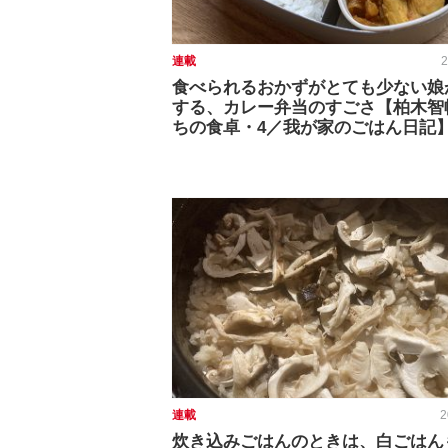
連載
2
食べられるおかずがとても少ない娘
する、カレー弁当のすごさ【柏木智
ちの食卓・4／我が家のごはん日記
連載
2
炊き込みごはんのときは、白ごはん