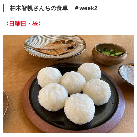
柏木智帆さんちの食卓 ＃week2
〈日曜日・昼〉