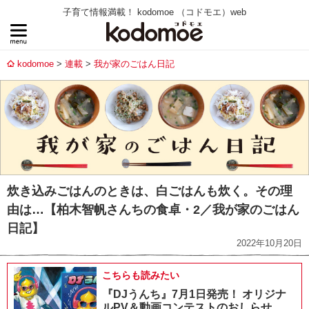
子育て情報満載！ kodomoe （コドモエ）web
kodomoe
連載
我が家のごはん日記
炊き込みごはんのときは、白ごはんも炊く。その理
由は…【柏木智帆さんちの食卓・2／我が家のごはん
日記】
2022年10月20日
こちらも読みたい
『DJうんち』7月1日発売！ オリジナ
ルPV＆動画コンテストのおしらせ