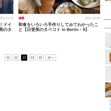
021.11.13
連載
2021.10.30
！ドイ
和食をいろいろ手作りしてみてわかったこ
美のタ
と【日登美のタベコト in Berlin・9】
11
12
13
14
15
次へ