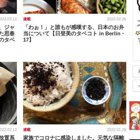
022.03.12
連載
2022.02.26
、ジャ
「わぉ！」と誰もが感嘆する、日本のお弁
た思春
当について【日登美のタベコト in Berlin・
のタベ
17】
022.02.12
連載
2022.01.29
放置系
家族でコロナに感染しました。元気な隔離