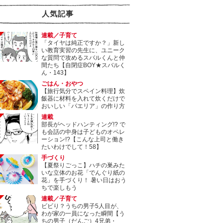
人気記事
連載／子育て
「タイヤは純正ですか？」新し
い教育実習の先生に、ユニーク
な質問で攻めるスバルくんと仲
間たち【自閉症BOY★スバルく
ん・143】
ごはん・おやつ
【旅行気分でスペイン料理】炊
飯器に材料を入れて炊くだけで
おいしい「パエリア」の作り方
連載
部長がヘッドハンティング!? で
も会話の中身は子どものオペレ
ーション!?【こんな上司と働き
たいわけでして！58】
手づくり
【夏祭りごっこ】ハチの巣みた
いな立体のお花「でんぐり紙の
花」を手づくり！ 暑い日はおう
ちで楽しもう
連載／子育て
ビビり？うちの男子5人目が、
わが家の一員になった瞬間【う
ちの男子（だんご）4兄弟・