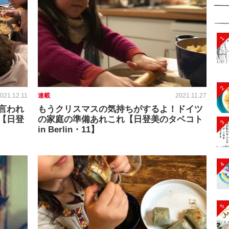
1
2
021.12.11
連載
2021.11.27
言われ
もうクリスマスの気持ちがするよ！ドイツ
【日登
の家庭の準備あれこれ【日登美のタベコト
3
in Berlin・11】
4
5