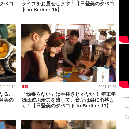
タベコ
ライフをお見せします！【日登美のタベコ
ト in Berlin・15】
022.01.15
連載
2021.12.25
なる。
「頑張らない」は手抜きじゃない！ 年末年
登美の
始は遊ぶ余力を残して、台所は楽に心地よ
く！【日登美のタベコト in Berlin・13】