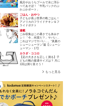
風呂やおうちプールで水に浮か
べてあそぼ！「牛乳パックのぷ
かぷかボート」
ごはん・おやつ
子どもが喜ぶ世界の晩ごはん！
アメリカのフライドチキン＆フ
ライドポテト
連載
ごみ収集はこの暑さでも休みナ
シ！「今…何度だ？」ヤバい…
これはマジでヤバい…。“真夏の
シューシューマン”篇【シューシ
ューマン・17】
カラダ・ココロ
【足の大きさを正しく測る】子
どもの靴の最適サイズは？ 月に
1回は測り直そう！
もっと見る