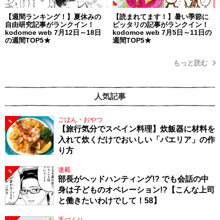
【週間ランキング！】夏休みの
【読まれてます！】暑い季節に
自由研究記事がランクイン！
ピッタリの記事がランクイン！
kodomoe web 7月12日～18日
kodomoe web 7月5日～11日の
の週間TOP5★
週間TOP5★
もっと読む
人気記事
ごはん・おやつ
1
【旅行気分でスペイン料理】炊飯器に材料を
入れて炊くだけでおいしい「パエリア」の作
り方
連載
2
部長がヘッドハンティング!? でも会話の中
身は子どものオペレーション!?【こんな上司
と働きたいわけでして！58】
手づくり