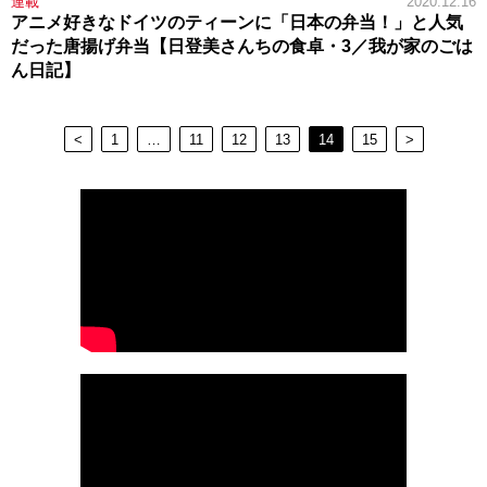
連載
2020.12.16
アニメ好きなドイツのティーンに「日本の弁当！」と人気
だった唐揚げ弁当【日登美さんちの食卓・3／我が家のごは
ん日記】
<
1
…
11
12
13
14
15
>