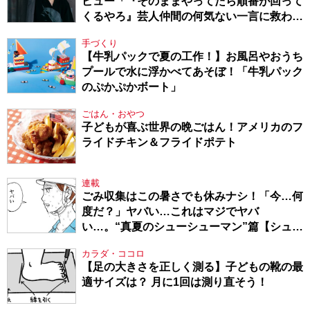
ビュー「『そのままやってたら順番が回って
くるやろ』芸人仲間の何気ない一言に救われ
てきたから、頑張れる」
手づくり
【牛乳パックで夏の工作！】お風呂やおうち
プールで水に浮かべてあそぼ！「牛乳パック
のぷかぷかボート」
ごはん・おやつ
子どもが喜ぶ世界の晩ごはん！アメリカのフ
ライドチキン＆フライドポテト
連載
ごみ収集はこの暑さでも休みナシ！「今…何
度だ？」ヤバい…これはマジでヤバ
い…。“真夏のシューシューマン”篇【シュー
シューマン・17】
カラダ・ココロ
【足の大きさを正しく測る】子どもの靴の最
適サイズは？ 月に1回は測り直そう！