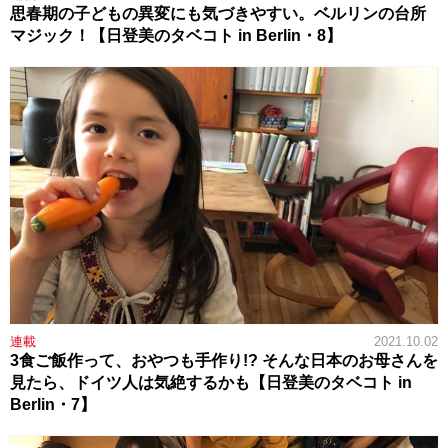
思春期の子どもの異変にも気づきやすい。ベルリンの台所
マジック！【日登美のタベコト in Berlin・8】
連載
2021.10.02
3食ご飯作って、おやつも手作り!? そんな日本のお母さんを
見たら、ドイツ人は気絶するかも【日登美のタベコト in
Berlin・7】