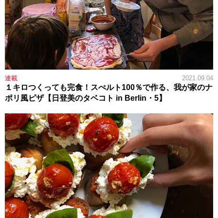
連載
2021.09.04
１キロつくっても完食！スぺルト100％で作る、我が家のナ
ポリ風ピザ【日登美のタベコト in Berlin・5】