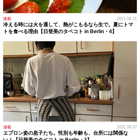
連載
2021.08.21
冷える時には火を通して、熱がこもるなら生で。夏にトマ
トを食べる理由【日登美のタベコト in Berlin・4】
連載
2021.08.07
エプロン姿の息子たち。性別も年齢も、台所には関係な
い！【日登美のタベコト in Berlin・3】