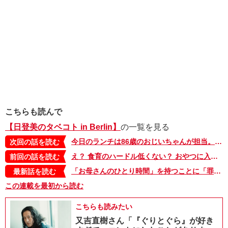
こちらも読んで
【日登美のタベコト in Berlin】
の一覧を見る
今日のランチは86歳のおじいちゃんが担当。ドイツの台所はジェンダーフリー【日登美のタベコト in Berlin・21】
次回の話を読む
え？ 食育のハードル低くない？ おやつに入れるとドイツ人に驚かれるもの【日登美のタベコト in Berlin・19】
前回の話を読む
「お母さんのひとり時間」を持つことに「罪悪感」は不要。家族を頼れないときは、お母さん同士で助け合いたい【タベコト in Berlin・130】
最新話を読む
この連載を最初から読む
こちらも読みたい
又吉直樹さん「『ぐりとぐら』が好き