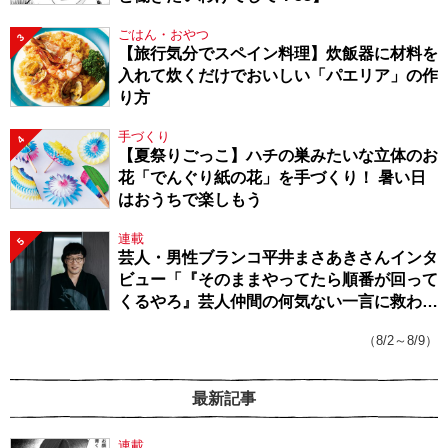
ごはん・おやつ
3
【旅行気分でスペイン料理】炊飯器に材料を
入れて炊くだけでおいしい「パエリア」の作
り方
手づくり
4
【夏祭りごっこ】ハチの巣みたいな立体のお
花「でんぐり紙の花」を手づくり！ 暑い日
はおうちで楽しもう
連載
5
芸人・男性ブランコ平井まさあきさんインタ
ビュー「『そのままやってたら順番が回って
くるやろ』芸人仲間の何気ない一言に救われ
てきたから、頑張れる」
（8/2～8/9）
最新記事
連載