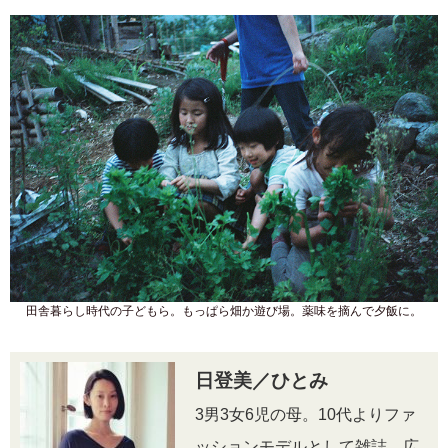
田舎暮らし時代の子どもら。もっぱら畑か遊び場。薬味を摘んで夕飯に。
日登美／ひとみ
3男3女6児の母。10代よりファ
ッションモデルとして雑誌、広