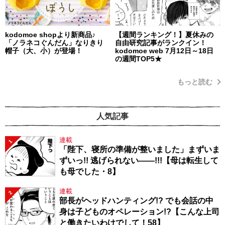
kodomoe shopより新商品♪
【週間ランキング！】夏休みの
「ノラネコぐんだん」なりきり
自由研究記事がランクイン！
帽子（大、小）が登場！
kodomoe web 7月12日～18日
の週間TOP5★
もっと読む
人気記事
連載
1
「陛下、寝所の準備が整いました」まずいま
ずいっ!! 逃げられない――!!!【母は転生して
も母でした・8】
連載
2
部長がヘッドハンティング!? でも会話の中
身は子どものオペレーション!?【こんな上司
と働きたいわけでして！58】