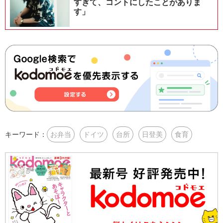
すぎて、コントにしたことがありま
す」
キーワード：
お弁当
ドイツ
台所
日登美
食育