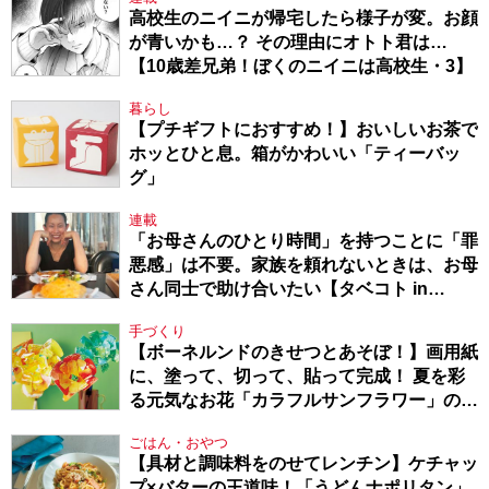
高校生のニイニが帰宅したら様子が変。お顔
が青いかも…？ その理由にオトト君は…
【10歳差兄弟！ぼくのニイニは高校生・3】
暮らし
【プチギフトにおすすめ！】おいしいお茶で
ホッとひと息。箱がかわいい「ティーバッ
グ」
連載
「お母さんのひとり時間」を持つことに「罪
悪感」は不要。家族を頼れないときは、お母
さん同士で助け合いたい【タベコト in
Berlin・130】
手づくり
【ボーネルンドのきせつとあそぼ！】画用紙
に、塗って、切って、貼って完成！ 夏を彩
る元気なお花「カラフルサンフラワー」の作
り方
ごはん・おやつ
【具材と調味料をのせてレンチン】ケチャッ
プ×バターの王道味！「うどんナポリタン」