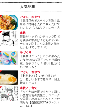
人気記事
ごはん・おやつ
【旅行気分でスペイン料理】炊
飯器に材料を入れて炊くだけで
おいしい「パエリア」の作り方
連載
部長がヘッドハンティング!? で
も会話の中身は子どものオペレ
ーション!?【こんな上司と働き
たいわけでして！58】
手づくり
【夏祭りごっこ】ハチの巣みた
いな立体のお花「でんぐり紙の
花」を手づくり！ 暑い日はおう
ちで楽しもう
ごはん・おやつ
【材料3つ！】のせて焼くだ
け！包丁いらずで超簡単「目玉
焼きトースト」
連載／子育て
「タイヤは純正ですか？」新し
い教育実習の先生に、ユニーク
な質問で攻めるスバルくんと仲
間たち【自閉症BOY★スバルく
ん・143】