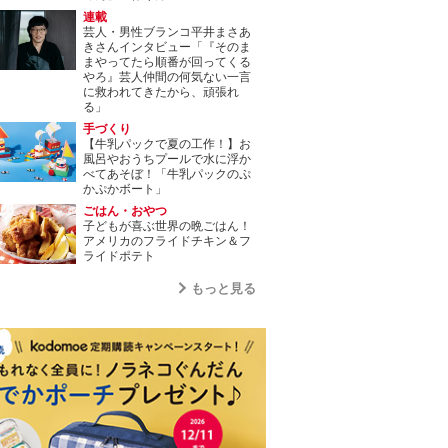
連載
芸人・男性ブランコ平井まさあ
きさんインタビュー「『そのま
まやってたら順番が回ってくる
やろ』芸人仲間の何気ない一言
に救われてきたから、頑張れ
る」
手づくり
【牛乳パックで夏の工作！】お
風呂やおうちプールで水に浮か
べてあそぼ！「牛乳パックのぷ
かぷかボート」
ごはん・おやつ
子どもが喜ぶ世界の晩ごはん！
アメリカのフライドチキン＆フ
ライドポテト
もっと見る