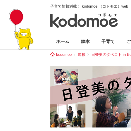
子育て情報満載！ kodomoe （コドモエ）web
ホーム
絵本
子育て
ご
kodomoe
連載
日登美のタベコト in Ber