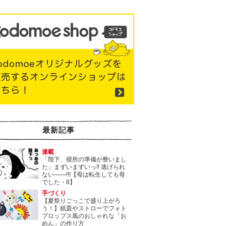
最新記事
連載
「陛下、寝所の準備が整いまし
た」まずいまずいっ!! 逃げられ
ない――!!!【母は転生しても母
でした・8】
手づくり
【夏祭りごっこで盛り上がろ
う！】紙皿やストローでフォト
プロップス風のおしゃれな「お
めん」の作り方