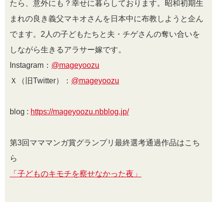
たら、意外にも？幸せに暮らしております。昭和初期生
まれの良き義父マキオさんを日本中に布教しようと企ん
でます。
2
人の子どもたちと夫・チゲさんの奪い合いを
しながら生きるアラサー嫁です。
Instagram：
@mageyoozu
Ｘ（旧Twitter）：
@mageyoozu
blog :
https://mageyoozu.nbblog.jp/
第3回マママンガ賞グランプリ最終選考通過作品はこち
ら
「子どものキモチを察せなかった夜」