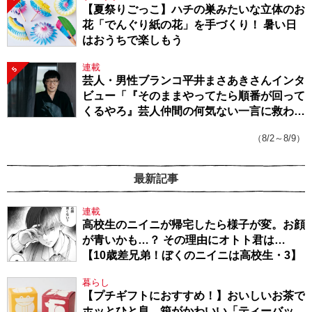
【夏祭りごっこ】ハチの巣みたいな立体のお
花「でんぐり紙の花」を手づくり！ 暑い日
はおうちで楽しもう
連載
5
芸人・男性ブランコ平井まさあきさんインタ
ビュー「『そのままやってたら順番が回って
くるやろ』芸人仲間の何気ない一言に救われ
てきたから、頑張れる」
（8/2～8/9）
最新記事
連載
高校生のニイニが帰宅したら様子が変。お顔
が青いかも…？ その理由にオトト君は…
【10歳差兄弟！ぼくのニイニは高校生・3】
暮らし
【プチギフトにおすすめ！】おいしいお茶で
ホッとひと息。箱がかわいい「ティーバッ