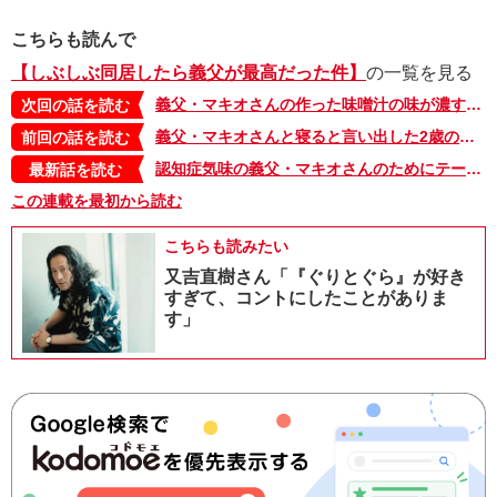
こちらも読んで
【しぶしぶ同居したら義父が最高だった件】
の一覧を見る
義父・マキオさんの作った味噌汁の味が濃すぎる、という夫。私の作ったカレーや煮物にしょうゆをかけたことあるのに…【しぶしぶ同居したら義父が最高だった件・76】
次回の話を読む
義父・マキオさんと寝ると言い出した2歳のもこた。本当に大丈夫か、夜中に見てみたら…【しぶしぶ同居したら義父が最高だった件・74】
前回の話を読む
認知症気味の義父・マキオさんのためにテーブルに置いた味噌汁がいつの間にか…【しぶしぶ同居したら義父が最高だった件・103】
最新話を読む
この連載を最初から読む
こちらも読みたい
又吉直樹さん「『ぐりとぐら』が好き
すぎて、コントにしたことがありま
す」