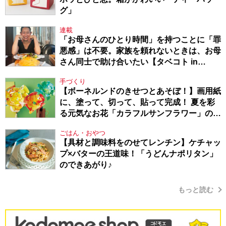
グ」
連載
「お母さんのひとり時間」を持つことに「罪
悪感」は不要。家族を頼れないときは、お母
さん同士で助け合いたい【タベコト in
Berlin・130】
手づくり
【ボーネルンドのきせつとあそぼ！】画用紙
に、塗って、切って、貼って完成！ 夏を彩
る元気なお花「カラフルサンフラワー」の作
り方
ごはん・おやつ
【具材と調味料をのせてレンチン】ケチャッ
プ×バターの王道味！「うどんナポリタン」
のできあがり♪
もっと読む