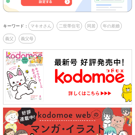
キーワード：
マキオさん
二世帯住宅
同居
年の差婚
義父
義父母