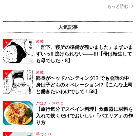
もっと読む
人気記事
連載
1
「陛下、寝所の準備が整いました」まずいま
ずいっ!! 逃げられない――!!!【母は転生して
も母でした・8】
連載
2
部長がヘッドハンティング!? でも会話の中
身は子どものオペレーション!?【こんな上司
と働きたいわけでして！58】
ごはん・おやつ
3
【旅行気分でスペイン料理】炊飯器に材料を
入れて炊くだけでおいしい「パエリア」の作
り方
手づくり
4