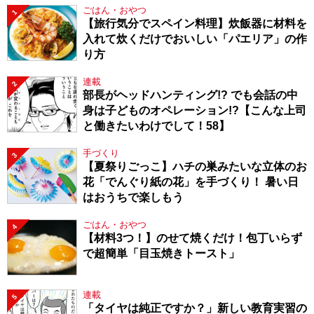
ごはん・おやつ
1
【旅行気分でスペイン料理】炊飯器に材料を
入れて炊くだけでおいしい「パエリア」の作
り方
連載
2
部長がヘッドハンティング!? でも会話の中
身は子どものオペレーション!?【こんな上司
と働きたいわけでして！58】
手づくり
3
【夏祭りごっこ】ハチの巣みたいな立体のお
花「でんぐり紙の花」を手づくり！ 暑い日
はおうちで楽しもう
ごはん・おやつ
4
【材料3つ！】のせて焼くだけ！包丁いらず
で超簡単「目玉焼きトースト」
連載
5
「タイヤは純正ですか？」新しい教育実習の