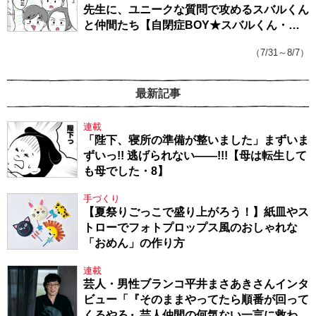
先生に、ユニークな質問で攻めるスバルくん
と仲間たち【自閉症BOY★スバルくん・
143】
（7/31～8/7）
最新記事
連載
「陛下、寝所の準備が整いました」まずいま
ずいっ!! 逃げられない――!!!【母は転生して
も母でした・8】
手づくり
【夏祭りごっこで盛り上がろう！】紙皿やス
トローでフォトプロップス風のおしゃれな
「おめん」の作り方
連載
芸人・男性ブランコ平井まさあきさんインタ
ビュー「『そのままやってたら順番が回って
くるやろ』芸人仲間の何気ない一言に救われ