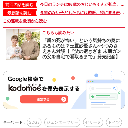
今日のランチは86歳のおじいちゃんが担当。ドイツの台所はジェンダーフリー【日登美のタベコト in Berlin・21】
前回の話を読む
食欲のない子どもたちには酢飯、特に巻き寿司やちらし寿司がお勧め。食べやすさだけでなく、栄養面でもいいことが【タベコト in Berlin・129】
最新話を読む
この連載を最初から読む
こちらも読みたい
「親の死が怖い」という気持ちの奥に
あるものは？玉置妙憂さん×うつみさ
えさん対談【『父の逝きざま 末期ガン
の父を自宅で看取るまで』発売記念】
キーワード：
SDGs
ジェンダーフリー
セリーヌ
ドイツ