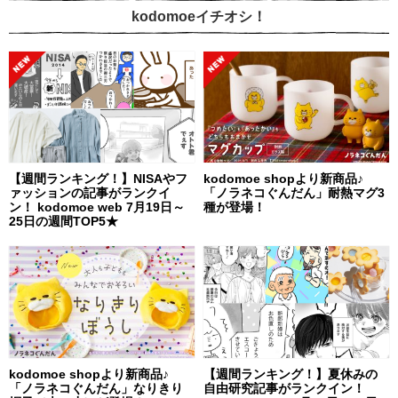
kodomoeイチオシ！
【週間ランキング！】NISAやフ
kodomoe shopより新商品♪
ァッションの記事がランクイ
「ノラネコぐんだん」耐熱マグ3
ン！ kodomoe web 7月19日～
種が登場！
25日の週間TOP5★
kodomoe shopより新商品♪
【週間ランキング！】夏休みの
「ノラネコぐんだん」なりきり
自由研究記事がランクイン！