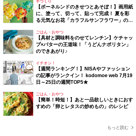
手づくり
【ボーネルンドのきせつとあそぼ！】画用紙
に、塗って、切って、貼って完成！ 夏を彩
る元気なお花「カラフルサンフラワー」の作
り方
ごはん・おやつ
【具材と調味料をのせてレンチン】ケチャッ
プ×バターの王道味！「うどんナポリタン」
のできあがり♪
イチオシ！
【週間ランキング！】NISAやファッション
の記事がランクイン！ kodomoe web 7月19
日～25日の週間TOP5★
ごはん・おやつ
【簡単！時短！】あと一品欲しいときにおす
すめの「卵とレタスの炒めもの」のレシピ
もっと読む