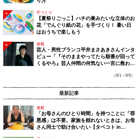
り方
手づくり
4
【夏祭りごっこ】ハチの巣みたいな立体のお
花「でんぐり紙の花」を手づくり！ 暑い日
はおうちで楽しもう
連載
5
芸人・男性ブランコ平井まさあきさんインタ
ビュー「『そのままやってたら順番が回って
くるやろ』芸人仲間の何気ない一言に救われ
てきたから、頑張れる」
（8/1～8/8）
最新記事
連載
「お母さんのひとり時間」を持つことに「罪
悪感」は不要。家族を頼れないときは、お母
さん同士で助け合いたい【タベコト in
Berlin・130】