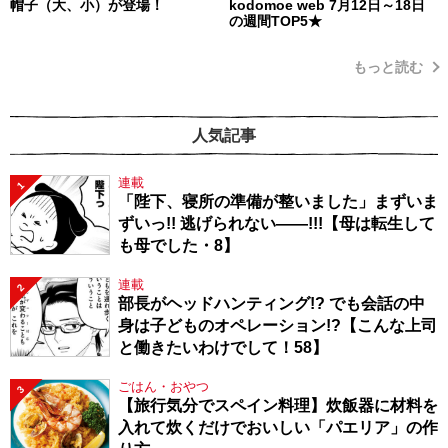
帽子（大、小）が登場！
kodomoe web 7月12日～18日
の週間TOP5★
もっと読む
人気記事
連載
1
「陛下、寝所の準備が整いました」まずいま
ずいっ!! 逃げられない――!!!【母は転生して
も母でした・8】
連載
2
部長がヘッドハンティング!? でも会話の中
身は子どものオペレーション!?【こんな上司
と働きたいわけでして！58】
ごはん・おやつ
3
【旅行気分でスペイン料理】炊飯器に材料を
入れて炊くだけでおいしい「パエリア」の作