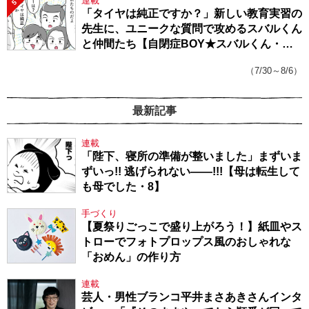
連載
5
「タイヤは純正ですか？」新しい教育実習の
先生に、ユニークな質問で攻めるスバルくん
と仲間たち【自閉症BOY★スバルくん・
143】
（7/30～8/6）
最新記事
連載
「陛下、寝所の準備が整いました」まずいま
ずいっ!! 逃げられない――!!!【母は転生して
も母でした・8】
手づくり
【夏祭りごっこで盛り上がろう！】紙皿やス
トローでフォトプロップス風のおしゃれな
「おめん」の作り方
連載
芸人・男性ブランコ平井まさあきさんインタ