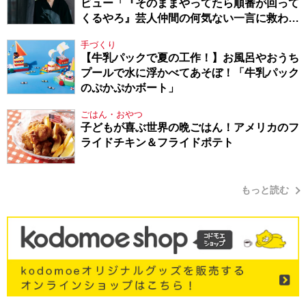
ビュー「『そのままやってたら順番が回って
くるやろ』芸人仲間の何気ない一言に救われ
てきたから、頑張れる」
手づくり
【牛乳パックで夏の工作！】お風呂やおうち
プールで水に浮かべてあそぼ！「牛乳パック
のぷかぷかボート」
ごはん・おやつ
子どもが喜ぶ世界の晩ごはん！アメリカのフ
ライドチキン＆フライドポテト
もっと読む