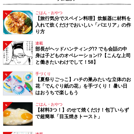
ごはん・おやつ
1
【旅行気分でスペイン料理】炊飯器に材料を
入れて炊くだけでおいしい「パエリア」の作
り方
連載
2
部長がヘッドハンティング!? でも会話の中
身は子どものオペレーション!?【こんな上司
と働きたいわけでして！58】
手づくり
3
【夏祭りごっこ】ハチの巣みたいな立体のお
花「でんぐり紙の花」を手づくり！ 暑い日
はおうちで楽しもう
ごはん・おやつ
4
【材料3つ！】のせて焼くだけ！包丁いらず
で超簡単「目玉焼きトースト」