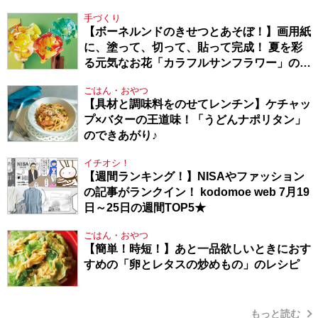
Berlin・130】
手づくり
【ボーネルンドのきせつとあそぼ！】画用紙
に、塗って、切って、貼って完成！ 夏を彩
る元気なお花「カラフルサンフラワー」の作
り方
ごはん・おやつ
【具材と調味料をのせてレンチン】ケチャッ
プ×バターの王道味！「うどんナポリタン」
のできあがり♪
イチオシ！
【週間ランキング！】NISAやファッション
の記事がランクイン！ kodomoe web 7月19
日～25日の週間TOP5★
ごはん・おやつ
【簡単！時短！】あと一品欲しいときにおす
すめの「卵とレタスの炒めもの」のレシピ
もっと読む