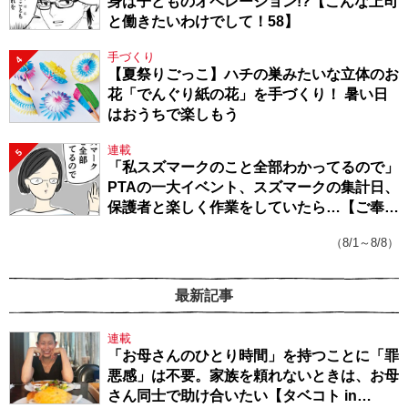
身は子どものオペレーション!?【こんな上司
と働きたいわけでして！58】
手づくり
4
【夏祭りごっこ】ハチの巣みたいな立体のお
花「でんぐり紙の花」を手づくり！ 暑い日
はおうちで楽しもう
連載
5
「私スズマークのこと全部わかってるので」
PTAの一大イベント、スズマークの集計日、
保護者と楽しく作業をしていたら…【ご奉仕
戦隊★PTA・19】
（8/1～8/8）
最新記事
連載
「お母さんのひとり時間」を持つことに「罪
悪感」は不要。家族を頼れないときは、お母
さん同士で助け合いたい【タベコト in