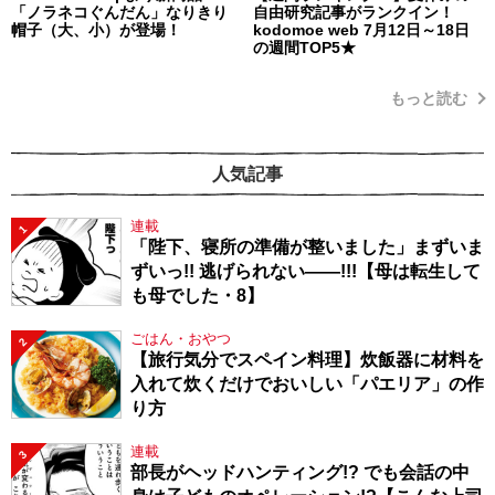
「ノラネコぐんだん」なりきり
自由研究記事がランクイン！
帽子（大、小）が登場！
kodomoe web 7月12日～18日
の週間TOP5★
もっと読む
人気記事
連載
1
「陛下、寝所の準備が整いました」まずいま
ずいっ!! 逃げられない――!!!【母は転生して
も母でした・8】
ごはん・おやつ
2
【旅行気分でスペイン料理】炊飯器に材料を
入れて炊くだけでおいしい「パエリア」の作
り方
連載
3
部長がヘッドハンティング!? でも会話の中