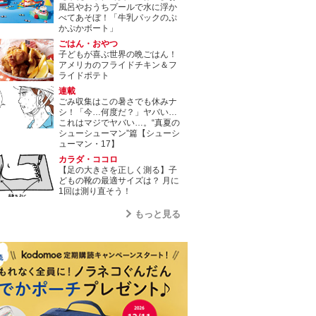
風呂やおうちプールで水に浮か
べてあそぼ！「牛乳パックのぷ
かぷかボート」
ごはん・おやつ
子どもが喜ぶ世界の晩ごはん！
アメリカのフライドチキン＆フ
ライドポテト
連載
ごみ収集はこの暑さでも休みナ
シ！「今…何度だ？」ヤバい…
これはマジでヤバい…。“真夏の
シューシューマン”篇【シューシ
ューマン・17】
カラダ・ココロ
【足の大きさを正しく測る】子
どもの靴の最適サイズは？ 月に
1回は測り直そう！
もっと見る