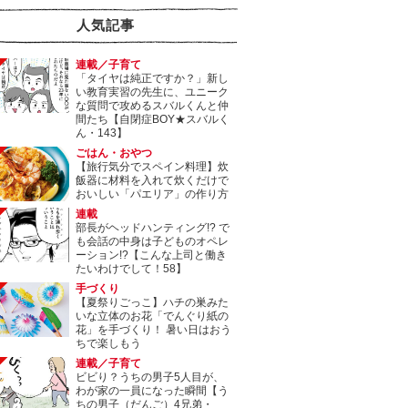
人気記事
連載／子育て
「タイヤは純正ですか？」新し
い教育実習の先生に、ユニーク
な質問で攻めるスバルくんと仲
間たち【自閉症BOY★スバルく
ん・143】
ごはん・おやつ
【旅行気分でスペイン料理】炊
飯器に材料を入れて炊くだけで
おいしい「パエリア」の作り方
連載
部長がヘッドハンティング!? で
も会話の中身は子どものオペレ
ーション!?【こんな上司と働き
たいわけでして！58】
手づくり
【夏祭りごっこ】ハチの巣みた
いな立体のお花「でんぐり紙の
花」を手づくり！ 暑い日はおう
ちで楽しもう
連載／子育て
ビビり？うちの男子5人目が、
わが家の一員になった瞬間【う
ちの男子（だんご）4兄弟・