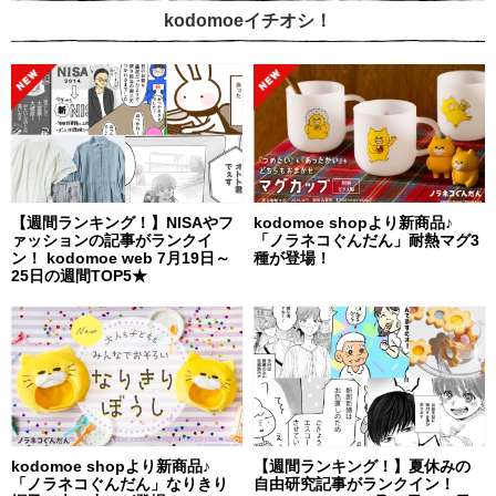
kodomoeイチオシ！
【週間ランキング！】NISAやフ
kodomoe shopより新商品♪
ァッションの記事がランクイ
「ノラネコぐんだん」耐熱マグ3
ン！ kodomoe web 7月19日～
種が登場！
25日の週間TOP5★
kodomoe shopより新商品♪
【週間ランキング！】夏休みの
「ノラネコぐんだん」なりきり
自由研究記事がランクイン！