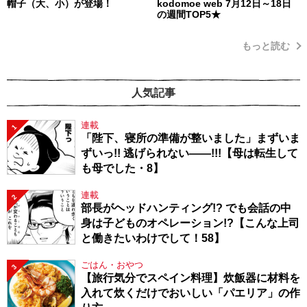
帽子（大、小）が登場！
kodomoe web 7月12日～18日
の週間TOP5★
もっと読む
人気記事
連載
1
「陛下、寝所の準備が整いました」まずいま
ずいっ!! 逃げられない――!!!【母は転生して
も母でした・8】
連載
2
部長がヘッドハンティング!? でも会話の中
身は子どものオペレーション!?【こんな上司
と働きたいわけでして！58】
ごはん・おやつ
3
【旅行気分でスペイン料理】炊飯器に材料を
入れて炊くだけでおいしい「パエリア」の作