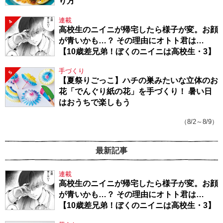
り方
連載
4
高校生のニイニが帰宅したら様子が変。お顔
が青いかも…？ その理由にオトト君は…
【10歳差兄弟！ぼくのニイニは高校生・3】
手づくり
5
【夏祭りごっこ】ハチの巣みたいな立体のお
花「でんぐり紙の花」を手づくり！ 暑い日
はおうちで楽しもう
（8/2～8/9）
最新記事
連載
高校生のニイニが帰宅したら様子が変。お顔
が青いかも…？ その理由にオトト君は…
【10歳差兄弟！ぼくのニイニは高校生・3】