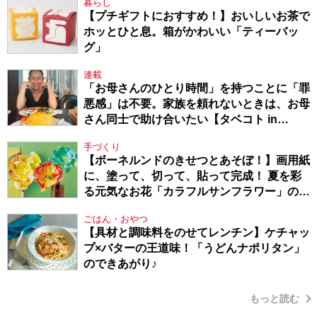
暮らし
【プチギフトにおすすめ！】おいしいお茶で
ホッとひと息。箱がかわいい「ティーバッ
グ」
連載
「お母さんのひとり時間」を持つことに「罪
悪感」は不要。家族を頼れないときは、お母
さん同士で助け合いたい【タベコト in
Berlin・130】
手づくり
【ボーネルンドのきせつとあそぼ！】画用紙
に、塗って、切って、貼って完成！ 夏を彩
る元気なお花「カラフルサンフラワー」の作
り方
ごはん・おやつ
【具材と調味料をのせてレンチン】ケチャッ
プ×バターの王道味！「うどんナポリタン」
のできあがり♪
もっと読む