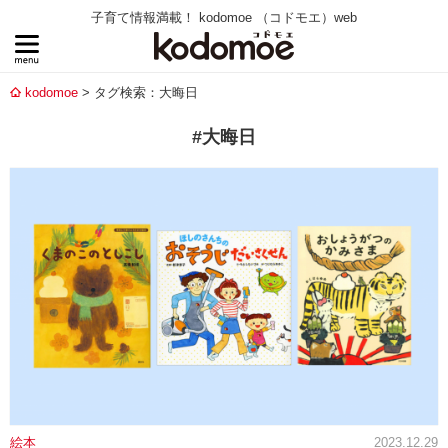
子育て情報満載！ kodomoe （コドモエ）web
kodomoe
タグ検索：大晦日
#大晦日
絵本
2023.12.29