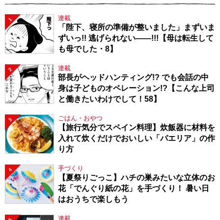
連載
1
「陛下、寝所の準備が整いました」まずいま
ずいっ!! 逃げられない――!!!【母は転生して
も母でした・8】
連載
2
部長がヘッドハンティング!? でも会話の中
身は子どものオペレーション!?【こんな上司
と働きたいわけでして！58】
ごはん・おやつ
3
【旅行気分でスペイン料理】炊飯器に材料を
入れて炊くだけでおいしい「パエリア」の作
り方
手づくり
4
【夏祭りごっこ】ハチの巣みたいな立体のお
花「でんぐり紙の花」を手づくり！ 暑い日
はおうちで楽しもう
連載
5