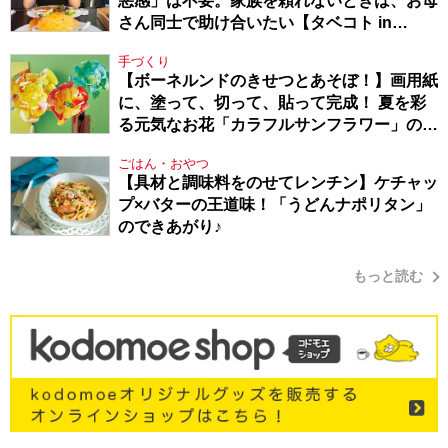
悪感」は不要。家族を頼れないときは、お母
さん同士で助け合いたい【タベコト in
Berlin・130】
手づくり
【ボーネルンドのきせつとあそぼ！】画用紙
に、塗って、切って、貼って完成！ 夏を彩
る元気なお花「カラフルサンフラワー」の作
り方
ごはん・おやつ
【具材と調味料をのせてレンチン】ケチャッ
プ×バターの王道味！「うどんナポリタン」
のできあがり♪
もっと読む