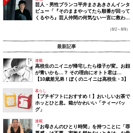
芸人・男性ブランコ平井まさあきさんインタ
ビュー「『そのままやってたら順番が回って
くるやろ』芸人仲間の何気ない一言に救われ
てきたから、頑張れる」
（8/2～8/9）
最新記事
連載
高校生のニイニが帰宅したら様子が変。お顔
が青いかも…？ その理由にオトト君は…
【10歳差兄弟！ぼくのニイニは高校生・3】
暮らし
【プチギフトにおすすめ！】おいしいお茶で
ホッとひと息。箱がかわいい「ティーバッ
グ」
連載
「お母さんのひとり時間」を持つことに「罪