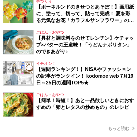
手づくり
【ボーネルンドのきせつとあそぼ！】画用紙
に、塗って、切って、貼って完成！ 夏を彩
る元気なお花「カラフルサンフラワー」の作
り方
ごはん・おやつ
【具材と調味料をのせてレンチン】ケチャッ
プ×バターの王道味！「うどんナポリタン」
のできあがり♪
イチオシ！
【週間ランキング！】NISAやファッション
の記事がランクイン！ kodomoe web 7月19
日～25日の週間TOP5★
ごはん・おやつ
【簡単！時短！】あと一品欲しいときにおす
すめの「卵とレタスの炒めもの」のレシピ
もっと読む