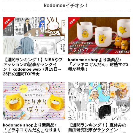
kodomoeイチオシ！
【週間ランキング！】NISAやフ
kodomoe shopより新商品♪
ァッションの記事がランクイ
「ノラネコぐんだん」耐熱マグ3
ン！ kodomoe web 7月19日～
種が登場！
25日の週間TOP5★
kodomoe shopより新商品♪
【週間ランキング！】夏休みの
「ノラネコぐんだん」なりきり
自由研究記事がランクイン！