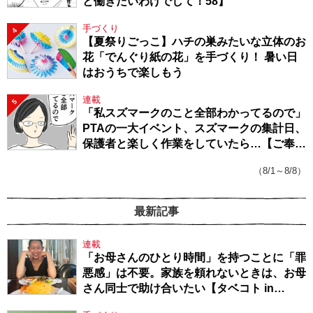
と働きたいわけでして！58】
手づくり
4
【夏祭りごっこ】ハチの巣みたいな立体のお
花「でんぐり紙の花」を手づくり！ 暑い日
はおうちで楽しもう
連載
5
「私スズマークのこと全部わかってるので」
PTAの一大イベント、スズマークの集計日、
保護者と楽しく作業をしていたら…【ご奉仕
戦隊★PTA・19】
（8/1～8/8）
最新記事
連載
「お母さんのひとり時間」を持つことに「罪
悪感」は不要。家族を頼れないときは、お母
さん同士で助け合いたい【タベコト in
Berlin・130】