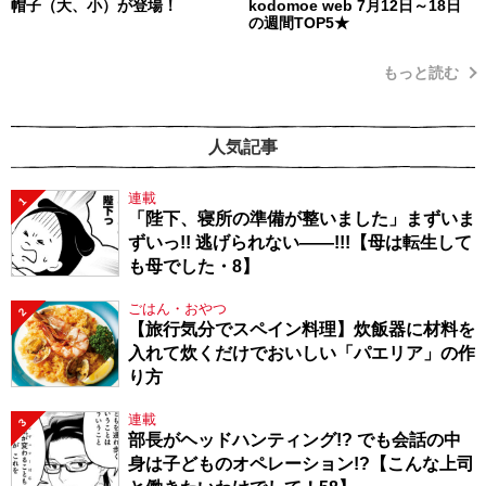
帽子（大、小）が登場！
kodomoe web 7月12日～18日
の週間TOP5★
もっと読む
人気記事
連載
1
「陛下、寝所の準備が整いました」まずいま
ずいっ!! 逃げられない――!!!【母は転生して
も母でした・8】
ごはん・おやつ
2
【旅行気分でスペイン料理】炊飯器に材料を
入れて炊くだけでおいしい「パエリア」の作
り方
連載
3
部長がヘッドハンティング!? でも会話の中
身は子どものオペレーション!?【こんな上司