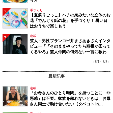
り方
手づくり
4
【夏祭りごっこ】ハチの巣みたいな立体のお
花「でんぐり紙の花」を手づくり！ 暑い日
はおうちで楽しもう
連載
5
芸人・男性ブランコ平井まさあきさんインタ
ビュー「『そのままやってたら順番が回って
くるやろ』芸人仲間の何気ない一言に救われ
てきたから、頑張れる」
（8/1～8/8）
最新記事
連載
「お母さんのひとり時間」を持つことに「罪
悪感」は不要。家族を頼れないときは、お母
さん同士で助け合いたい【タベコト in
Berlin・130】