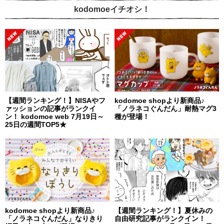
kodomoeイチオシ！
【週間ランキング！】NISAやフ
kodomoe shopより新商品♪
ァッションの記事がランクイ
「ノラネコぐんだん」耐熱マグ3
ン！ kodomoe web 7月19日～
種が登場！
25日の週間TOP5★
kodomoe shopより新商品♪
【週間ランキング！】夏休みの
「ノラネコぐんだん」なりきり
自由研究記事がランクイン！