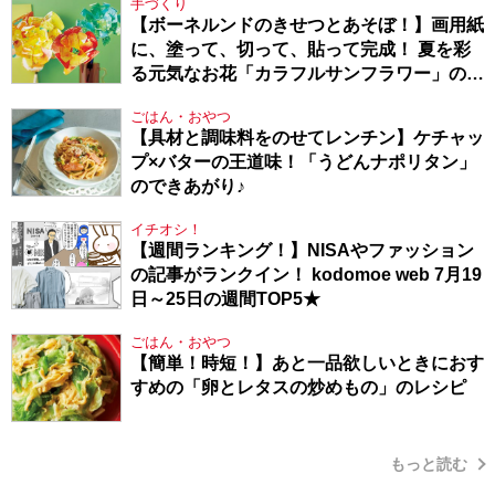
手づくり
【ボーネルンドのきせつとあそぼ！】画用紙
に、塗って、切って、貼って完成！ 夏を彩
る元気なお花「カラフルサンフラワー」の作
り方
ごはん・おやつ
【具材と調味料をのせてレンチン】ケチャッ
プ×バターの王道味！「うどんナポリタン」
のできあがり♪
イチオシ！
【週間ランキング！】NISAやファッション
の記事がランクイン！ kodomoe web 7月19
日～25日の週間TOP5★
ごはん・おやつ
【簡単！時短！】あと一品欲しいときにおす
すめの「卵とレタスの炒めもの」のレシピ
もっと読む