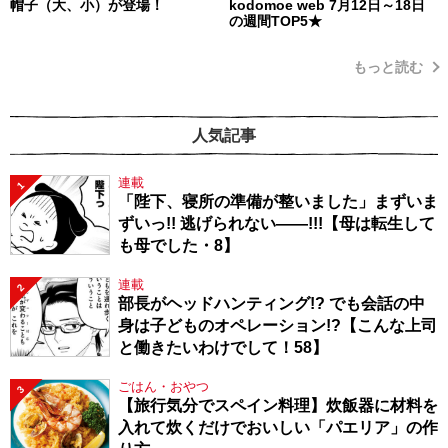
帽子（大、小）が登場！
kodomoe web 7月12日～18日
の週間TOP5★
もっと読む
人気記事
連載
1
「陛下、寝所の準備が整いました」まずいま
ずいっ!! 逃げられない――!!!【母は転生して
も母でした・8】
連載
2
部長がヘッドハンティング!? でも会話の中
身は子どものオペレーション!?【こんな上司
と働きたいわけでして！58】
ごはん・おやつ
3
【旅行気分でスペイン料理】炊飯器に材料を
入れて炊くだけでおいしい「パエリア」の作