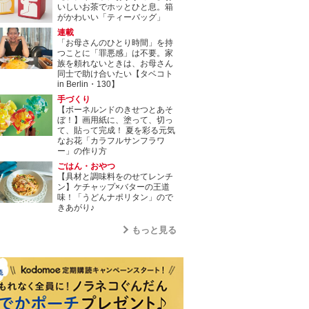
いしいお茶でホッとひと息。箱
がかわいい「ティーバッグ」
連載
「お母さんのひとり時間」を持
つことに「罪悪感」は不要。家
族を頼れないときは、お母さん
同士で助け合いたい【タベコト
in Berlin・130】
手づくり
【ボーネルンドのきせつとあそ
ぼ！】画用紙に、塗って、切っ
て、貼って完成！ 夏を彩る元気
なお花「カラフルサンフラワ
ー」の作り方
ごはん・おやつ
【具材と調味料をのせてレンチ
ン】ケチャップ×バターの王道
味！「うどんナポリタン」ので
きあがり♪
もっと見る