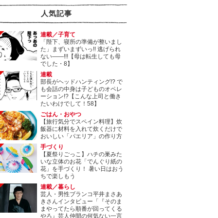
人気記事
連載／子育て
「陛下、寝所の準備が整いまし
た」まずいまずいっ!! 逃げられ
ない――!!!【母は転生しても母
でした・8】
連載
部長がヘッドハンティング!? で
も会話の中身は子どものオペレ
ーション!?【こんな上司と働き
たいわけでして！58】
ごはん・おやつ
【旅行気分でスペイン料理】炊
飯器に材料を入れて炊くだけで
おいしい「パエリア」の作り方
手づくり
【夏祭りごっこ】ハチの巣みた
いな立体のお花「でんぐり紙の
花」を手づくり！ 暑い日はおう
ちで楽しもう
連載／暮らし
芸人・男性ブランコ平井まさあ
きさんインタビュー「『そのま
まやってたら順番が回ってくる
やろ』芸人仲間の何気ない一言