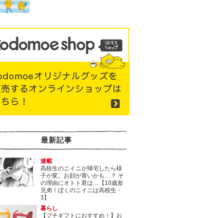
最新記事
連載
高校生のニイニが帰宅したら様
子が変。お顔が青いかも…？ そ
の理由にオトト君は…【10歳差
兄弟！ぼくのニイニは高校生・
3】
暮らし
【プチギフトにおすすめ！】お