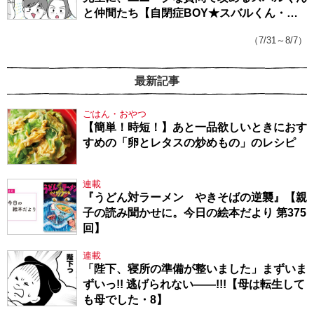
と仲間たち【自閉症BOY★スバルくん・
143】
（7/31～8/7）
最新記事
ごはん・おやつ
【簡単！時短！】あと一品欲しいときにおす
すめの「卵とレタスの炒めもの」のレシピ
連載
『うどん対ラーメン やきそばの逆襲』【親
子の読み聞かせに。今日の絵本だより 第375
回】
連載
「陛下、寝所の準備が整いました」まずいま
ずいっ!! 逃げられない――!!!【母は転生して
も母でした・8】