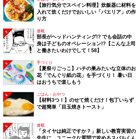
1
【旅行気分でスペイン料理】炊飯器に材料を
入れて炊くだけでおいしい「パエリア」の作
り方
連載
2
部長がヘッドハンティング!? でも会話の中
身は子どものオペレーション!?【こんな上司
と働きたいわけでして！58】
手づくり
3
【夏祭りごっこ】ハチの巣みたいな立体のお
花「でんぐり紙の花」を手づくり！ 暑い日
はおうちで楽しもう
ごはん・おやつ
4
【材料3つ！】のせて焼くだけ！包丁いらず
で超簡単「目玉焼きトースト」
連載
5
「タイヤは純正ですか？」新しい教育実習の
先生に、ユニークな質問で攻めるスバルくん