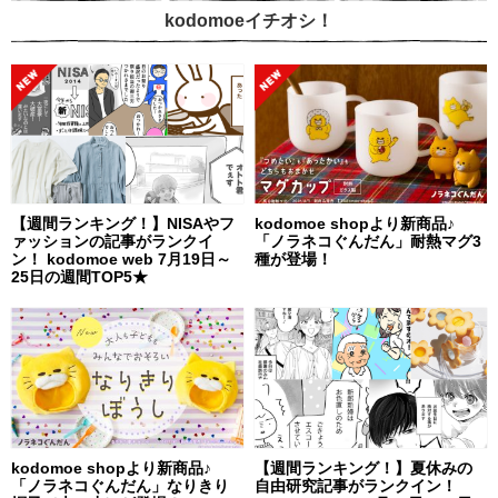
kodomoeイチオシ！
【週間ランキング！】NISAやフ
kodomoe shopより新商品♪
ァッションの記事がランクイ
「ノラネコぐんだん」耐熱マグ3
ン！ kodomoe web 7月19日～
種が登場！
25日の週間TOP5★
kodomoe shopより新商品♪
【週間ランキング！】夏休みの
「ノラネコぐんだん」なりきり
自由研究記事がランクイン！