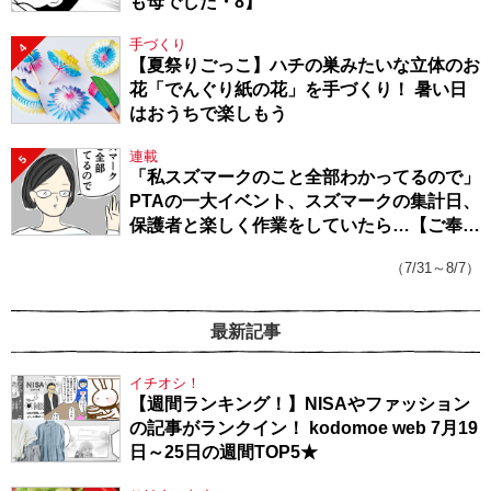
も母でした・8】
手づくり
4
【夏祭りごっこ】ハチの巣みたいな立体のお
花「でんぐり紙の花」を手づくり！ 暑い日
はおうちで楽しもう
連載
5
「私スズマークのこと全部わかってるので」
PTAの一大イベント、スズマークの集計日、
保護者と楽しく作業をしていたら…【ご奉仕
戦隊★PTA・19】
（7/31～8/7）
最新記事
イチオシ！
【週間ランキング！】NISAやファッション
の記事がランクイン！ kodomoe web 7月19
日～25日の週間TOP5★