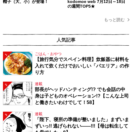
帽子（大、小）が登場！
kodomoe web 7月12日～18日
の週間TOP5★
もっと読む
人気記事
ごはん・おやつ
1
【旅行気分でスペイン料理】炊飯器に材料を
入れて炊くだけでおいしい「パエリア」の作
り方
連載
2
部長がヘッドハンティング!? でも会話の中
身は子どものオペレーション!?【こんな上司
と働きたいわけでして！58】
連載
3
「陛下、寝所の準備が整いました」まずいま
ずいっ!! 逃げられない――!!!【母は転生して