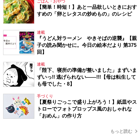
ごはん・おやつ
【簡単！時短！】あと一品欲しいときにおす
すめの「卵とレタスの炒めもの」のレシピ
連載
『うどん対ラーメン やきそばの逆襲』【親
子の読み聞かせに。今日の絵本だより 第375
回】
連載
「陛下、寝所の準備が整いました」まずいま
ずいっ!! 逃げられない――!!!【母は転生して
も母でした・8】
手づくり
【夏祭りごっこで盛り上がろう！】紙皿やス
トローでフォトプロップス風のおしゃれな
「おめん」の作り方
もっと読む