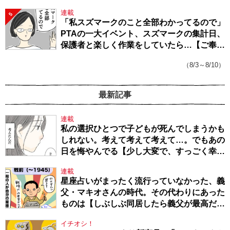
てきたから、頑張れる」
連載
5
「私スズマークのこと全部わかってるので」
PTAの一大イベント、スズマークの集計日、
保護者と楽しく作業をしていたら…【ご奉仕
戦隊★PTA・19】
（8/3～8/10）
最新記事
連載
私の選択ひとつで子どもが死んでしまうかも
しれない。考えて考えて考えて…。でもあの
日を悔やんでる【少し大変で、すっごく幸せ
～ドラベ症候群の娘と心臓に毛の生えた母
連載
～・54】
星座占いがまったく流行っていなかった、義
父・マキオさんの時代。その代わりにあった
ものは【しぶしぶ同居したら義父が最高だっ
た件・104】
イチオシ！