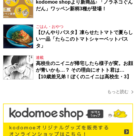
kodomoe shopより新商品♪ 「ノラネコぐん
だん」ワッペン新柄3種が登場！
ごはん・おやつ
【ひんやりパスタ】凍らせたトマトで夏らし
い一品「たらこのトマトシャーベットパス
タ」
連載
高校生のニイニが帰宅したら様子が変。お顔
が青いかも…？ その理由にオトト君は…
【10歳差兄弟！ぼくのニイニは高校生・3】
もっと読む