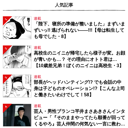
人気記事
連載
1
「陛下、寝所の準備が整いました」まずいま
ずいっ!! 逃げられない――!!!【母は転生して
も母でした・8】
連載
2
高校生のニイニが帰宅したら様子が変。お顔
が青いかも…？ その理由にオトト君は…
【10歳差兄弟！ぼくのニイニは高校生・3】
連載
3
部長がヘッドハンティング!? でも会話の中
身は子どものオペレーション!?【こんな上司
と働きたいわけでして！58】
連載
4
芸人・男性ブランコ平井まさあきさんインタ
ビュー「『そのままやってたら順番が回って
くるやろ』芸人仲間の何気ない一言に救われ