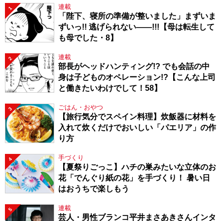
連載
1
「陛下、寝所の準備が整いました」まずいま
ずいっ!! 逃げられない――!!!【母は転生して
も母でした・8】
連載
2
部長がヘッドハンティング!? でも会話の中
身は子どものオペレーション!?【こんな上司
と働きたいわけでして！58】
ごはん・おやつ
3
【旅行気分でスペイン料理】炊飯器に材料を
入れて炊くだけでおいしい「パエリア」の作
り方
手づくり
4
【夏祭りごっこ】ハチの巣みたいな立体のお
花「でんぐり紙の花」を手づくり！ 暑い日
はおうちで楽しもう
連載
5
芸人・男性ブランコ平井まさあきさんインタ