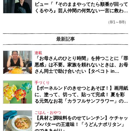
ビュー「『そのままやってたら順番が回って
くるやろ』芸人仲間の何気ない一言に救われ
てきたから、頑張れる」
（8/1～8/8）
最新記事
連載
「お母さんのひとり時間」を持つことに「罪
悪感」は不要。家族を頼れないときは、お母
さん同士で助け合いたい【タベコト in
Berlin・130】
手づくり
【ボーネルンドのきせつとあそぼ！】画用紙
に、塗って、切って、貼って完成！ 夏を彩
る元気なお花「カラフルサンフラワー」の作
り方
ごはん・おやつ
【具材と調味料をのせてレンチン】ケチャッ
プ×バターの王道味！「うどんナポリタン」
のできあがり♪