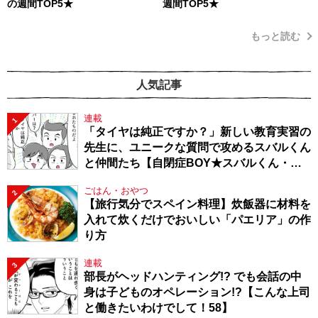
の週間TOP5★
週間TOP5★
もっと読む
人気記事
連載
1
「タイヤは純正ですか？」新しい教育実習の
先生に、ユニークな質問で攻めるスバルくん
と仲間たち【自閉症BOY★スバルくん・
143】
ごはん・おやつ
2
【旅行気分でスペイン料理】炊飯器に材料を
入れて炊くだけでおいしい「パエリア」の作
り方
連載
3
部長がヘッドハンティング!? でも会話の中
身は子どものオペレーション!?【こんな上司
と働きたいわけでして！58】