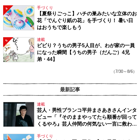
手づくり
4
【夏祭りごっこ】ハチの巣みたいな立体のお
花「でんぐり紙の花」を手づくり！ 暑い日
はおうちで楽しもう
連載
5
ビビり？うちの男子5人目が、わが家の一員
になった瞬間【うちの男子（だんご）4兄
弟・44】
（7/30～8/6）
最新記事
連載
芸人・男性ブランコ平井まさあきさんインタ
ビュー「『そのままやってたら順番が回って
くるやろ』芸人仲間の何気ない一言に救われ
てきたから、頑張れる」
手づくり