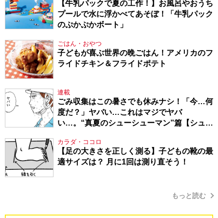
【牛乳パックで夏の工作！】お風呂やおうち
プールで水に浮かべてあそぼ！「牛乳パック
のぷかぷかボート」
ごはん・おやつ
子どもが喜ぶ世界の晩ごはん！アメリカのフ
ライドチキン＆フライドポテト
連載
ごみ収集はこの暑さでも休みナシ！「今…何
度だ？」ヤバい…これはマジでヤバ
い…。“真夏のシューシューマン”篇【シュー
シューマン・17】
カラダ・ココロ
【足の大きさを正しく測る】子どもの靴の最
適サイズは？ 月に1回は測り直そう！
もっと読む