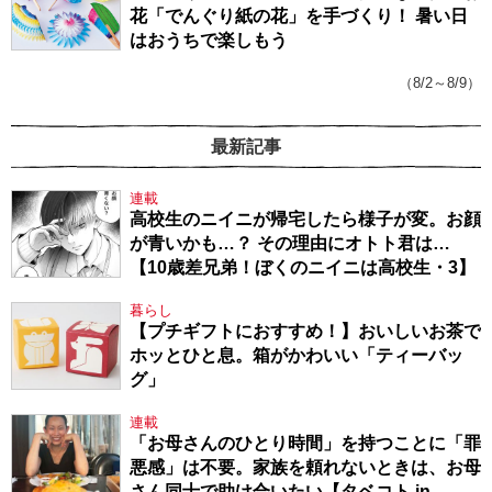
花「でんぐり紙の花」を手づくり！ 暑い日
はおうちで楽しもう
（8/2～8/9）
最新記事
連載
高校生のニイニが帰宅したら様子が変。お顔
が青いかも…？ その理由にオトト君は…
【10歳差兄弟！ぼくのニイニは高校生・3】
暮らし
【プチギフトにおすすめ！】おいしいお茶で
ホッとひと息。箱がかわいい「ティーバッ
グ」
連載
「お母さんのひとり時間」を持つことに「罪
悪感」は不要。家族を頼れないときは、お母
さん同士で助け合いたい【タベコト in