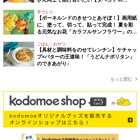
Berlin・130】
手づくり
【ボーネルンドのきせつとあそぼ！】画用紙
に、塗って、切って、貼って完成！ 夏を彩
る元気なお花「カラフルサンフラワー」の作
り方
ごはん・おやつ
【具材と調味料をのせてレンチン】ケチャッ
プ×バターの王道味！「うどんナポリタン」
のできあがり♪
もっと読む