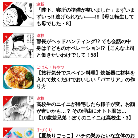
連載
1
「陛下、寝所の準備が整いました」まずいま
ずいっ!! 逃げられない――!!!【母は転生して
も母でした・8】
連載
2
部長がヘッドハンティング!? でも会話の中
身は子どものオペレーション!?【こんな上司
と働きたいわけでして！58】
ごはん・おやつ
3
【旅行気分でスペイン料理】炊飯器に材料を
入れて炊くだけでおいしい「パエリア」の作
り方
連載
4
高校生のニイニが帰宅したら様子が変。お顔
が青いかも…？ その理由にオトト君は…
【10歳差兄弟！ぼくのニイニは高校生・3】
手づくり
5
【夏祭りごっこ】ハチの巣みたいな立体のお