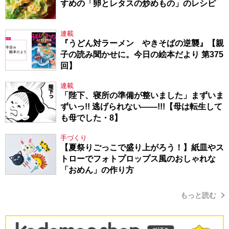
すめの「卵とレタスの炒めもの」のレシピ
連載
『うどん対ラーメン やきそばの逆襲』【親
子の読み聞かせに。今日の絵本だより 第375
回】
連載
「陛下、寝所の準備が整いました」まずいま
ずいっ!! 逃げられない――!!!【母は転生して
も母でした・8】
手づくり
【夏祭りごっこで盛り上がろう！】紙皿やス
トローでフォトプロップス風のおしゃれな
「おめん」の作り方
もっと読む