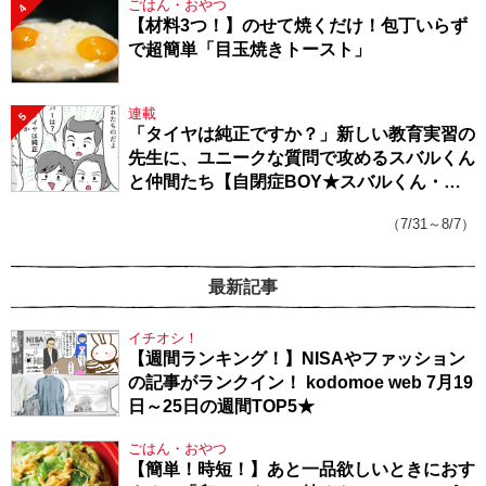
ごはん・おやつ
4
【材料3つ！】のせて焼くだけ！包丁いらず
で超簡単「目玉焼きトースト」
連載
5
「タイヤは純正ですか？」新しい教育実習の
先生に、ユニークな質問で攻めるスバルくん
と仲間たち【自閉症BOY★スバルくん・
143】
（7/31～8/7）
最新記事
イチオシ！
【週間ランキング！】NISAやファッション
の記事がランクイン！ kodomoe web 7月19
日～25日の週間TOP5★
ごはん・おやつ
【簡単！時短！】あと一品欲しいときにおす