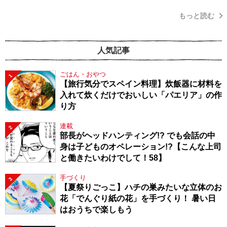
もっと読む
人気記事
ごはん・おやつ
1
【旅行気分でスペイン料理】炊飯器に材料を
入れて炊くだけでおいしい「パエリア」の作
り方
連載
2
部長がヘッドハンティング!? でも会話の中
身は子どものオペレーション!?【こんな上司
と働きたいわけでして！58】
手づくり
3
【夏祭りごっこ】ハチの巣みたいな立体のお
花「でんぐり紙の花」を手づくり！ 暑い日
はおうちで楽しもう