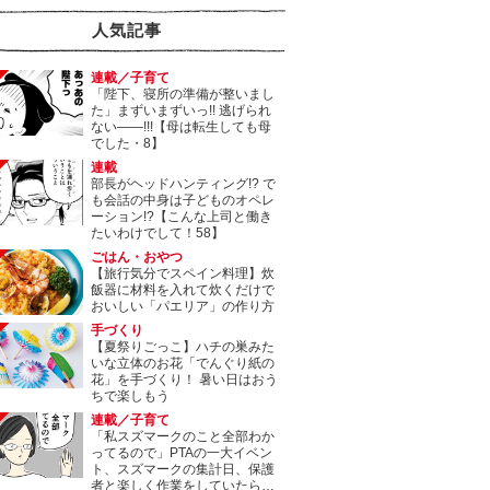
人気記事
連載／子育て
「陛下、寝所の準備が整いまし
た」まずいまずいっ!! 逃げられ
ない――!!!【母は転生しても母
でした・8】
連載
部長がヘッドハンティング!? で
も会話の中身は子どものオペレ
ーション!?【こんな上司と働き
たいわけでして！58】
ごはん・おやつ
【旅行気分でスペイン料理】炊
飯器に材料を入れて炊くだけで
おいしい「パエリア」の作り方
手づくり
【夏祭りごっこ】ハチの巣みた
いな立体のお花「でんぐり紙の
花」を手づくり！ 暑い日はおう
ちで楽しもう
連載／子育て
「私スズマークのこと全部わか
ってるので」PTAの一大イベン
ト、スズマークの集計日、保護
者と楽しく作業をしていたら…