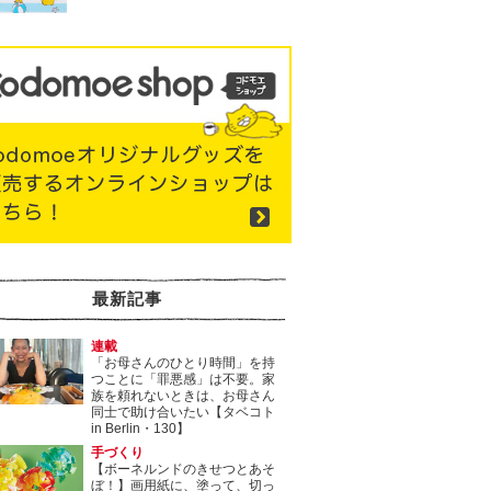
最新記事
連載
「お母さんのひとり時間」を持
つことに「罪悪感」は不要。家
族を頼れないときは、お母さん
同士で助け合いたい【タベコト
in Berlin・130】
手づくり
【ボーネルンドのきせつとあそ
ぼ！】画用紙に、塗って、切っ