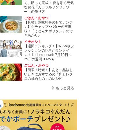
て、貼って完成！ 夏を彩る元気
なお花「カラフルサンフラワ
ー」の作り方
ごはん・おやつ
【具材と調味料をのせてレンチ
ン】ケチャップ×バターの王道
味！「うどんナポリタン」ので
きあがり♪
イチオシ！
【週間ランキング！】NISAやフ
ァッションの記事がランクイ
ン！ kodomoe web 7月19日～
25日の週間TOP5★
ごはん・おやつ
【簡単！時短！】あと一品欲し
いときにおすすめの「卵とレタ
スの炒めもの」のレシピ
もっと見る