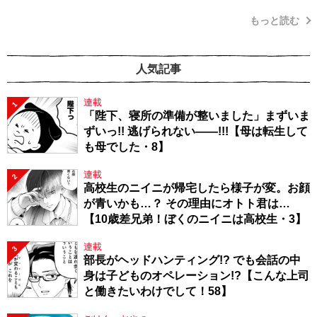
もっと読む
人気記事
連載
1
「陛下、寝所の準備が整いました」まずいま
ずいっ!! 逃げられない――!!!【母は転生して
も母でした・8】
連載
2
高校生のニイニが帰宅したら様子が変。お顔
が青いかも…？ その理由にオトト君は…
【10歳差兄弟！ぼくのニイニは高校生・3】
連載
3
部長がヘッドハンティング!? でも会話の中
身は子どものオペレーション!?【こんな上司
と働きたいわけでして！58】