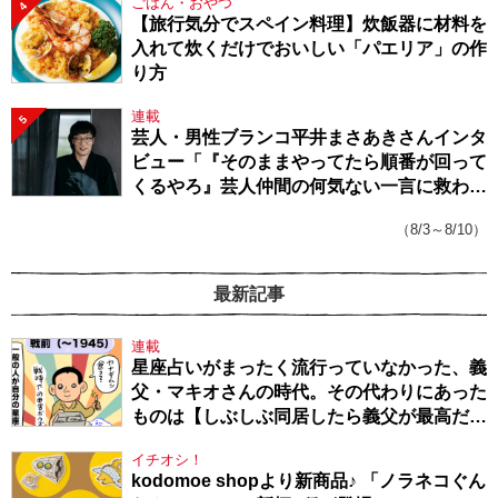
ごはん・おやつ
4
【旅行気分でスペイン料理】炊飯器に材料を
入れて炊くだけでおいしい「パエリア」の作
り方
連載
5
芸人・男性ブランコ平井まさあきさんインタ
ビュー「『そのままやってたら順番が回って
くるやろ』芸人仲間の何気ない一言に救われ
てきたから、頑張れる」
（8/3～8/10）
最新記事
連載
星座占いがまったく流行っていなかった、義
父・マキオさんの時代。その代わりにあった
ものは【しぶしぶ同居したら義父が最高だっ
た件・104】
イチオシ！
kodomoe shopより新商品♪ 「ノラネコぐん