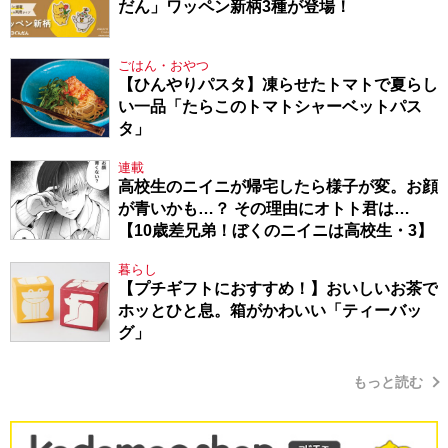
だん」ワッペン新柄3種が登場！
ごはん・おやつ
【ひんやりパスタ】凍らせたトマトで夏らし
い一品「たらこのトマトシャーベットパス
タ」
連載
高校生のニイニが帰宅したら様子が変。お顔
が青いかも…？ その理由にオトト君は…
【10歳差兄弟！ぼくのニイニは高校生・3】
暮らし
【プチギフトにおすすめ！】おいしいお茶で
ホッとひと息。箱がかわいい「ティーバッ
グ」
もっと読む