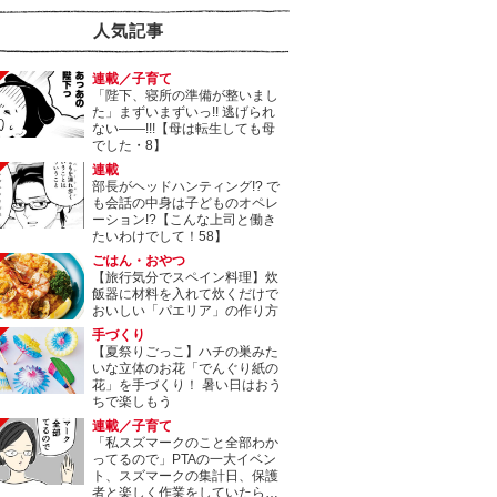
人気記事
連載／子育て
「陛下、寝所の準備が整いまし
た」まずいまずいっ!! 逃げられ
ない――!!!【母は転生しても母
でした・8】
連載
部長がヘッドハンティング!? で
も会話の中身は子どものオペレ
ーション!?【こんな上司と働き
たいわけでして！58】
ごはん・おやつ
【旅行気分でスペイン料理】炊
飯器に材料を入れて炊くだけで
おいしい「パエリア」の作り方
手づくり
【夏祭りごっこ】ハチの巣みた
いな立体のお花「でんぐり紙の
花」を手づくり！ 暑い日はおう
ちで楽しもう
連載／子育て
「私スズマークのこと全部わか
ってるので」PTAの一大イベン
ト、スズマークの集計日、保護
者と楽しく作業をしていたら…