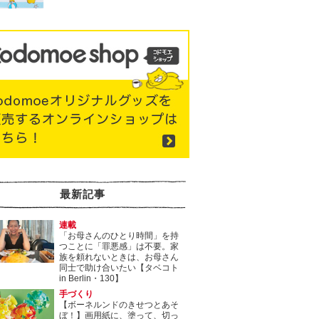
最新記事
連載
「お母さんのひとり時間」を持
つことに「罪悪感」は不要。家
族を頼れないときは、お母さん
同士で助け合いたい【タベコト
in Berlin・130】
手づくり
【ボーネルンドのきせつとあそ
ぼ！】画用紙に、塗って、切っ