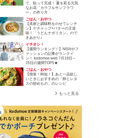
て、貼って完成！ 夏を彩る元気
なお花「カラフルサンフラワ
ー」の作り方
ごはん・おやつ
【具材と調味料をのせてレンチ
ン】ケチャップ×バターの王道
味！「うどんナポリタン」ので
きあがり♪
イチオシ！
【週間ランキング！】NISAやフ
ァッションの記事がランクイ
ン！ kodomoe web 7月19日～
25日の週間TOP5★
ごはん・おやつ
【簡単！時短！】あと一品欲し
いときにおすすめの「卵とレタ
スの炒めもの」のレシピ
もっと見る