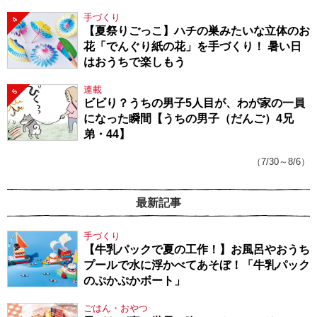
手づくり
4
【夏祭りごっこ】ハチの巣みたいな立体のお
花「でんぐり紙の花」を手づくり！ 暑い日
はおうちで楽しもう
連載
5
ビビり？うちの男子5人目が、わが家の一員
になった瞬間【うちの男子（だんご）4兄
弟・44】
（7/30～8/6）
最新記事
手づくり
【牛乳パックで夏の工作！】お風呂やおうち
プールで水に浮かべてあそぼ！「牛乳パック
のぷかぷかボート」
ごはん・おやつ