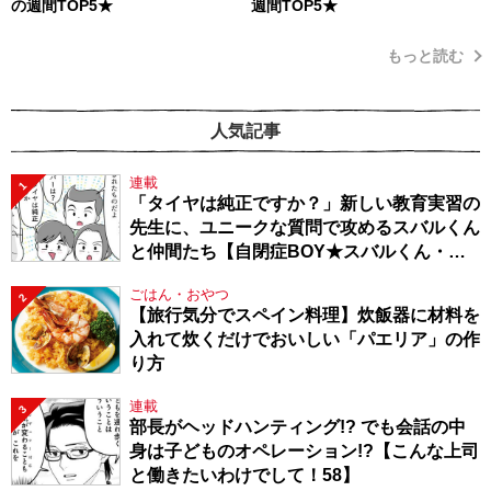
の週間TOP5★
週間TOP5★
もっと読む
人気記事
連載
1
「タイヤは純正ですか？」新しい教育実習の
先生に、ユニークな質問で攻めるスバルくん
と仲間たち【自閉症BOY★スバルくん・
143】
ごはん・おやつ
2
【旅行気分でスペイン料理】炊飯器に材料を
入れて炊くだけでおいしい「パエリア」の作
り方
連載
3
部長がヘッドハンティング!? でも会話の中
身は子どものオペレーション!?【こんな上司
と働きたいわけでして！58】