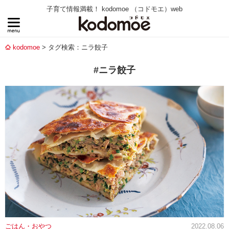
子育て情報満載！ kodomoe （コドモエ）web
kodomoe
タグ検索：ニラ餃子
#ニラ餃子
ごはん・おやつ
2022.08.06