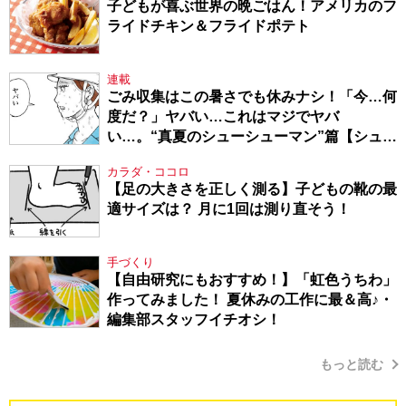
子どもが喜ぶ世界の晩ごはん！アメリカのフ
ライドチキン＆フライドポテト
連載
ごみ収集はこの暑さでも休みナシ！「今…何
度だ？」ヤバい…これはマジでヤバ
い…。“真夏のシューシューマン”篇【シュー
シューマン・17】
カラダ・ココロ
【足の大きさを正しく測る】子どもの靴の最
適サイズは？ 月に1回は測り直そう！
手づくり
【自由研究にもおすすめ！】「虹色うちわ」
作ってみました！ 夏休みの工作に最＆高♪・
編集部スタッフイチオシ！
もっと読む