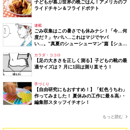
子どもが喜ぶ世界の晩ごはん！アメリカのフ
ライドチキン＆フライドポテト
連載
ごみ収集はこの暑さでも休みナシ！「今…何
度だ？」ヤバい…これはマジでヤバ
い…。“真夏のシューシューマン”篇【シュー
シューマン・17】
カラダ・ココロ
【足の大きさを正しく測る】子どもの靴の最
適サイズは？ 月に1回は測り直そう！
手づくり
【自由研究にもおすすめ！】「虹色うちわ」
作ってみました！ 夏休みの工作に最＆高♪・
編集部スタッフイチオシ！
もっと読む