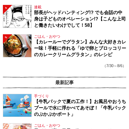
連載
4
部長がヘッドハンティング!? でも会話の中
身は子どものオペレーション!?【こんな上司
と働きたいわけでして！58】
ごはん・おやつ
5
【カレールーでグラタン】みんな大好きカレ
ー味！手軽に作れる「ゆで卵とブロッコリー
のカレークリームグラタン」のレシピ
（7/30～8/6）
最新記事
手づくり
【牛乳パックで夏の工作！】お風呂やおうち
プールで水に浮かべてあそぼ！「牛乳パック
のぷかぷかボート」
ごはん・おやつ