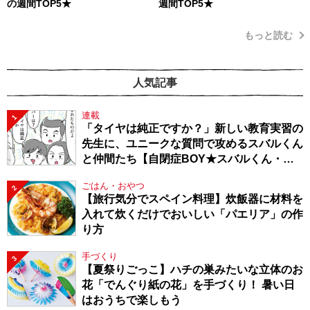
の週間TOP5★
週間TOP5★
もっと読む
人気記事
連載
1
「タイヤは純正ですか？」新しい教育実習の
先生に、ユニークな質問で攻めるスバルくん
と仲間たち【自閉症BOY★スバルくん・
143】
ごはん・おやつ
2
【旅行気分でスペイン料理】炊飯器に材料を
入れて炊くだけでおいしい「パエリア」の作
り方
手づくり
3
【夏祭りごっこ】ハチの巣みたいな立体のお
花「でんぐり紙の花」を手づくり！ 暑い日
はおうちで楽しもう