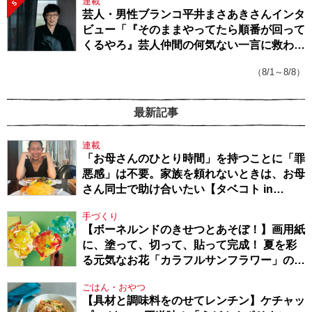
連載
5
芸人・男性ブランコ平井まさあきさんインタ
ビュー「『そのままやってたら順番が回って
くるやろ』芸人仲間の何気ない一言に救われ
てきたから、頑張れる」
（8/1～8/8）
最新記事
連載
「お母さんのひとり時間」を持つことに「罪
悪感」は不要。家族を頼れないときは、お母
さん同士で助け合いたい【タベコト in
Berlin・130】
手づくり
【ボーネルンドのきせつとあそぼ！】画用紙
に、塗って、切って、貼って完成！ 夏を彩
る元気なお花「カラフルサンフラワー」の作
り方
ごはん・おやつ
【具材と調味料をのせてレンチン】ケチャッ