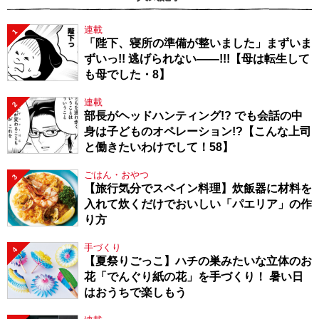
連載
1
「陛下、寝所の準備が整いました」まずいま
ずいっ!! 逃げられない――!!!【母は転生して
も母でした・8】
連載
2
部長がヘッドハンティング!? でも会話の中
身は子どものオペレーション!?【こんな上司
と働きたいわけでして！58】
ごはん・おやつ
3
【旅行気分でスペイン料理】炊飯器に材料を
入れて炊くだけでおいしい「パエリア」の作
り方
手づくり
4
【夏祭りごっこ】ハチの巣みたいな立体のお
花「でんぐり紙の花」を手づくり！ 暑い日
はおうちで楽しもう