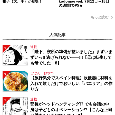
帽子（大、小）が登場！
kodomoe web 7月12日～18日
の週間TOP5★
もっと読む
人気記事
連載
1
「陛下、寝所の準備が整いました」まずいま
ずいっ!! 逃げられない――!!!【母は転生して
も母でした・8】
ごはん・おやつ
2
【旅行気分でスペイン料理】炊飯器に材料を
入れて炊くだけでおいしい「パエリア」の作
り方
連載
3
部長がヘッドハンティング!? でも会話の中
身は子どものオペレーション!?【こんな上司