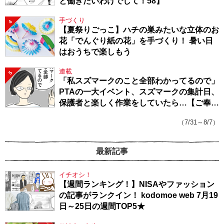
と働きたいわけでして！58】
手づくり
4
【夏祭りごっこ】ハチの巣みたいな立体のお
花「でんぐり紙の花」を手づくり！ 暑い日
はおうちで楽しもう
連載
5
「私スズマークのこと全部わかってるので」
PTAの一大イベント、スズマークの集計日、
保護者と楽しく作業をしていたら…【ご奉仕
戦隊★PTA・19】
（7/31～8/7）
最新記事
イチオシ！
【週間ランキング！】NISAやファッション
の記事がランクイン！ kodomoe web 7月19
日～25日の週間TOP5★