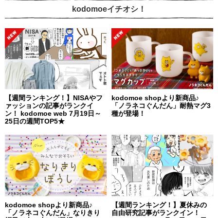
kodomoeイチオシ！
【週間ランキング！】NISAやフ
kodomoe shopより新商品♪
ァッションの記事がランクイ
「ノラネコぐんだん」耐熱マグ3
ン！ kodomoe web 7月19日～
種が登場！
25日の週間TOP5★
kodomoe shopより新商品♪
【週間ランキング！】夏休みの
「ノラネコぐんだん」なりきり
自由研究記事がランクイン！