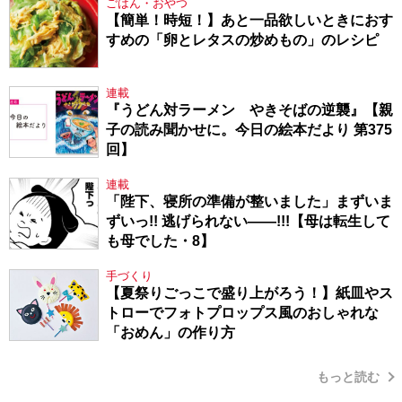
ごはん・おやつ
【簡単！時短！】あと一品欲しいときにおす
すめの「卵とレタスの炒めもの」のレシピ
連載
『うどん対ラーメン やきそばの逆襲』【親
子の読み聞かせに。今日の絵本だより 第375
回】
連載
「陛下、寝所の準備が整いました」まずいま
ずいっ!! 逃げられない――!!!【母は転生して
も母でした・8】
手づくり
【夏祭りごっこで盛り上がろう！】紙皿やス
トローでフォトプロップス風のおしゃれな
「おめん」の作り方
もっと読む