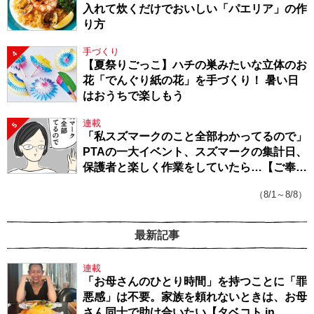
入れて炊くだけでおいしい「パエリア」の作
り方
手づくり
4
【夏祭りごっこ】ハチの巣みたいな立体のお
花「でんぐり紙の花」を手づくり！ 暑い日
はおうちで楽しもう
連載
5
「私スズマークのこと全部わかってるので」
PTAの一大イベント、スズマークの集計日、
保護者と楽しく作業をしていたら…【ご奉仕
戦隊★PTA・19】
（8/1～8/8）
最新記事
連載
「お母さんのひとり時間」を持つことに「罪
悪感」は不要。家族を頼れないときは、お母
さん同士で助け合いたい【タベコト in