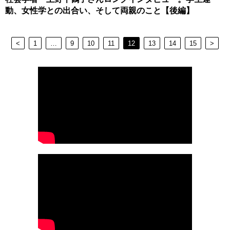
動、女性学との出合い、そして両親のこと【後編】
<
1
…
9
10
11
12
13
14
15
>