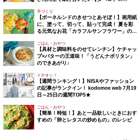
Berlin・130】
手づくり
【ボーネルンドのきせつとあそぼ！】画用紙
に、塗って、切って、貼って完成！ 夏を彩
る元気なお花「カラフルサンフラワー」の作
り方
ごはん・おやつ
【具材と調味料をのせてレンチン】ケチャッ
プ×バターの王道味！「うどんナポリタン」
のできあがり♪
イチオシ！
【週間ランキング！】NISAやファッション
の記事がランクイン！ kodomoe web 7月19
日～25日の週間TOP5★
ごはん・おやつ
【簡単！時短！】あと一品欲しいときにおす
すめの「卵とレタスの炒めもの」のレシピ