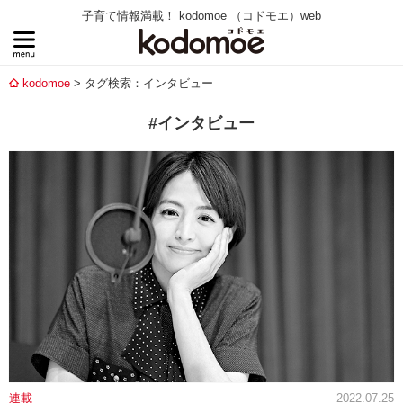
子育て情報満載！ kodomoe （コドモエ）web
kodomoe
タグ検索：インタビュー
#インタビュー
連載
2022.07.25