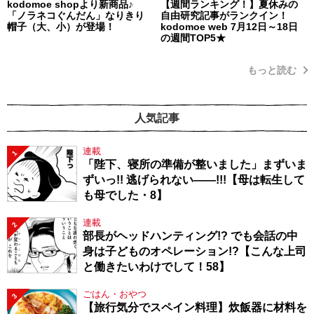
kodomoe shopより新商品♪
【週間ランキング！】夏休みの
「ノラネコぐんだん」なりきり
自由研究記事がランクイン！
帽子（大、小）が登場！
kodomoe web 7月12日～18日
の週間TOP5★
もっと読む
人気記事
連載
1
「陛下、寝所の準備が整いました」まずいま
ずいっ!! 逃げられない――!!!【母は転生して
も母でした・8】
連載
2
部長がヘッドハンティング!? でも会話の中
身は子どものオペレーション!?【こんな上司
と働きたいわけでして！58】
ごはん・おやつ
3
【旅行気分でスペイン料理】炊飯器に材料を